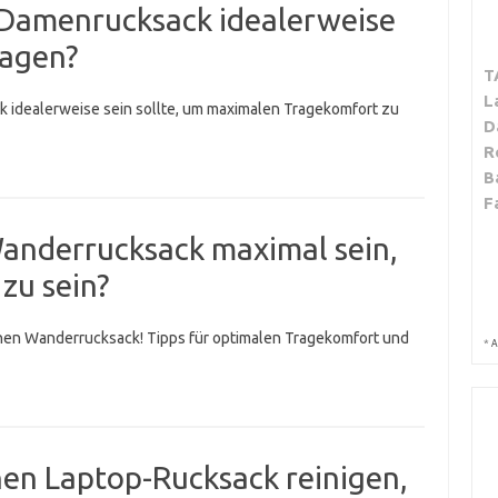
n Damenrucksack idealerweise
ragen?
T
L
 idealerweise sein sollte, um maximalen Tragekomfort zu
D
R
B
F
Wanderrucksack maximal sein,
zu sein?
inen Wanderrucksack! Tipps für optimalen Tragekomfort und
*
A
inen Laptop-Rucksack reinigen,