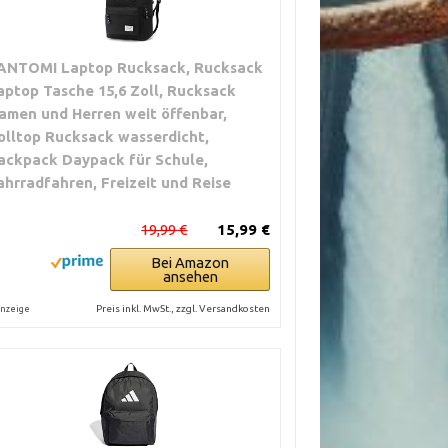
ANTOMI Laptop Rucksack, Rucksack
aptop Tasche 15,6 Zoll, Rucksack
amen und Herren weit öffenbar,
olltop Rucksack wasserdicht,
ackpack Daypack für Schule,
ahrradfahren, Freizeit und Reise
19,99 €
15,99 €
Bei Amazon
ansehen
Preis inkl. MwSt., zzgl. Versandkosten
nzeige