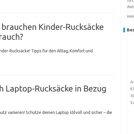
für
dieb
Wel
t brauchen Kinder-Rucksäcke
Bes
rauch?
inder-Rucksäcke! Tipps für den Alltag, Komfort und
A
ch Laptop-Rucksäcke in Bezug
K
3
S
z variieren! Schütze deinen Laptop stilvoll und sicher – die