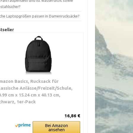
s Fahrradpendeln und ist wasserdicht sowie
stahlsicher?
che Laptopgrößen passen in Damenrucksäcke?
tseller
mazon Basics, Rucksack für
lassische Anlässe/Freizeit/Schule,
0.99 cm x 15.24 cm x 40.13 cm,
chwarz, 1er-Pack
16,86 €
Bei Amazon
ansehen