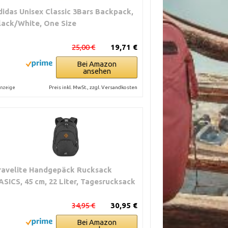
didas Unisex Classic 3Bars Backpack,
lack/White, One Size
25,00 €
19,71 €
Bei Amazon
ansehen
Preis inkl. MwSt., zzgl. Versandkosten
nzeige
ravelite Handgepäck Rucksack
ASICS, 45 cm, 22 Liter, Tagesrucksack
34,95 €
30,95 €
Bei Amazon