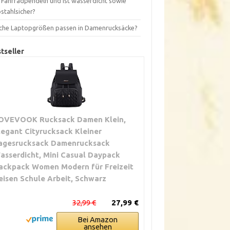
s Fahrradpendeln und ist wasserdicht sowie
stahlsicher?
che Laptopgrößen passen in Damenrucksäcke?
tseller
OVEVOOK Rucksack Damen Klein,
legant Cityrucksack Kleiner
agesrucksack Damenrucksack
asserdicht, Mini Casual Daypack
ackpack Women Modern für Freizeit
eisen Schule Arbeit, Schwarz
32,99 €
27,99 €
Bei Amazon
ansehen