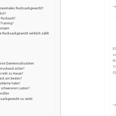
*
A
n maximales Rucksackgewicht?
ich?
m Rucksack?
Training?
sungen
e Rucksackgewicht wirklich zählt
E
s
R
 von Damenrucksäcken
T
nrucksack sicher?
(
orrekt zu Hause?
sack am besten?
probleme habe?
 schwereren Lasten?
prüfen
sackgewicht so wirkt
*
A