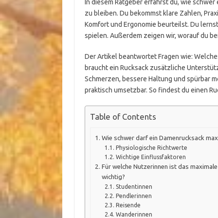
In diesem Ratgeber erfährst du, wie schwer
zu bleiben. Du bekommst klare Zahlen, Praxi
Komfort und Ergonomie beurteilst. Du lerns
spielen. Außerdem zeigen wir, worauf du be
Der Artikel beantwortet Fragen wie: Welche
braucht ein Rucksack zusätzliche Unterstütz
Schmerzen, bessere Haltung und spürbar 
praktisch umsetzbar. So findest du einen Ruc
Table of Contents
Wie schwer darf ein Damenrucksack max
Physiologische Richtwerte
Wichtige Einflussfaktoren
Für welche Nutzerinnen ist das maxima
wichtig?
Studentinnen
Pendlerinnen
Reisende
Wanderinnen