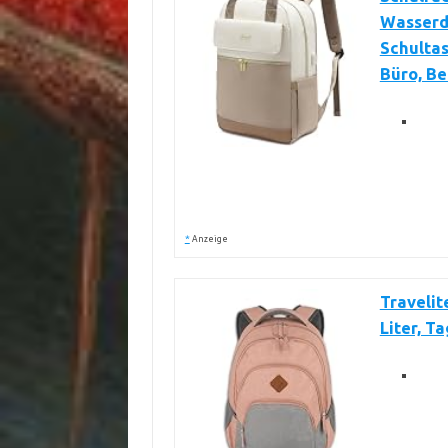
Wasserd
Schulta
Büro, Be
*
Anzeige
Travelit
Liter, T