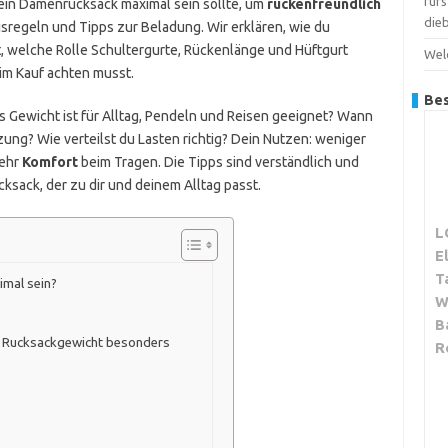
für
 ein Damenrucksack maximal sein sollte, um
rückenfreundlich
dieb
sregeln und Tipps zur Beladung. Wir erklären, wie du
t, welche Rolle Schultergurte, Rückenlänge und Hüftgurt
Wel
im Kauf achten musst.
Bes
s Gewicht ist für Alltag, Pendeln und Reisen geeignet? Wann
ung? Wie verteilst du Lasten richtig? Dein Nutzen: weniger
mehr
Komfort
beim Tragen. Die Tipps sind verständlich und
ksack, der zu dir und deinem Alltag passt.
L
E
T
imal sein?
W
B
le Rucksackgewicht besonders
R