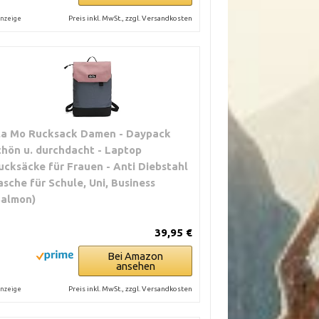
Preis inkl. MwSt., zzgl. Versandkosten
nzeige
la Mo Rucksack Damen - Daypack
chön u. durchdacht - Laptop
ucksäcke für Frauen - Anti Diebstahl
asche für Schule, Uni, Business
Salmon)
39,95 €
Bei Amazon
ansehen
Preis inkl. MwSt., zzgl. Versandkosten
nzeige