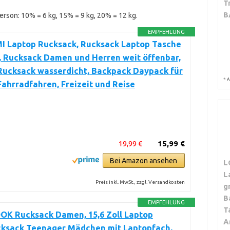
T
B
erson: 10% = 6 kg, 15% = 9 kg, 20% = 12 kg.
EMPFEHLUNG
 Laptop Rucksack, Rucksack Laptop Tasche
l, Rucksack Damen und Herren weit öffenbar,
Rucksack wasserdicht, Backpack Daypack für
*
A
Fahrradfahren, Freizeit und Reise
19,99 €
15,99 €
Bei Amazon ansehen
L
L
Preis inkl. MwSt., zzgl. Versandkosten
g
B
EMPFEHLUNG
T
K Rucksack Damen, 15,6 Zoll Laptop
A
cksack Teenager Mädchen mit Laptopfach,