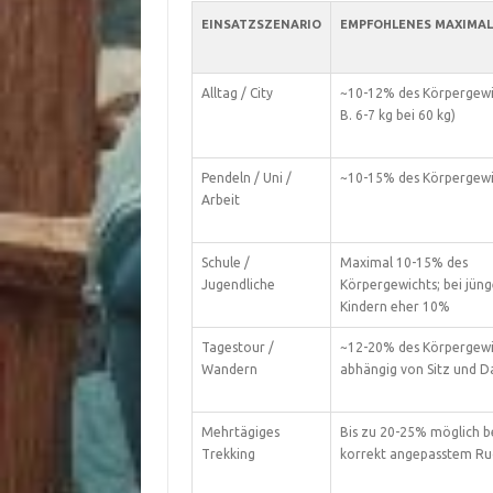
EINSATZSZENARIO
EMPFOHLENES MAXIMA
Alltag / City
~10-12% des Körpergewic
B. 6-7 kg bei 60 kg)
Pendeln / Uni /
~10-15% des Körpergewi
Arbeit
Schule /
Maximal 10-15% des
Jugendliche
Körpergewichts; bei jün
Kindern eher 10%
Tagestour /
~12-20% des Körpergewi
Wandern
abhängig von Sitz und D
Mehrtägiges
Bis zu 20-25% möglich b
Trekking
korrekt angepasstem Ru