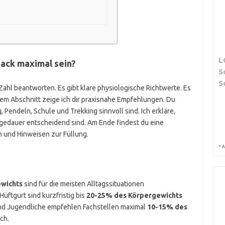
L
ack maximal sein?
S
S
n Zahl beantworten. Es gibt klare physiologische Richtwerte. Es
esem Abschnitt zeige ich dir praxisnahe Empfehlungen. Du
 Pendeln, Schule und Trekking sinnvoll sind. Ich erkläre,
gedauer entscheidend sind. Am Ende findest du eine
n und Hinweisen zur Füllung.
*
A
wichts
sind für die meisten Alltagssituationen
üftgurt sind kurzfristig bis
20-25% des Körpergewichts
 und Jugendliche empfehlen Fachstellen maximal
10-15% des
ch.