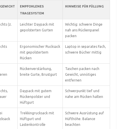
LGEWICHT
EMPFOHLENES
HINWEISE FÜR FÜLLUNG
TRAGESYSTEM
hts (z.
Leichter Daypack mit
Wichtig: schwere Dinge
gepolsterten Gurten
nah ans Rückenpanel
packen
chts
Ergonomischer Rucksack
Laptop in separates Fach,
mit gepolstertem
schwere Bücher mittig
Rücken
Rückenverstärkung,
Taschen packen nach
geren
breite Gurte, Brustgurt
Gewicht, unnötiges
entfernen
chts,
Daypack mit gutem
Schwerpunkt tief und
auer
Rückenpolster und
nahe am Rücken halten
Hüftgurt
ei
Trekkingrucksack mit
Schwere Ausrüstung auf
cksack
Hüftgurt und
Hüfthöhe. Balance
Lastenkontrolle
beachten