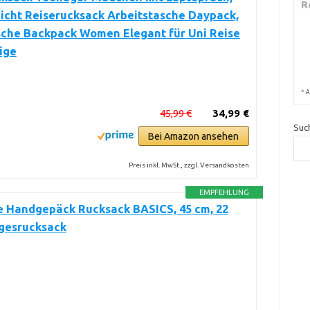
R
icht Reiserucksack Arbeitstasche Daypack,
sche Backpack Women Elegant für Uni Reise
ige
*
A
45,99 €
34,99 €
Suc
Bei Amazon ansehen
Preis inkl. MwSt., zzgl. Versandkosten
EMPFEHLUNG
e Handgepäck Rucksack BASICS, 45 cm, 22
agesrucksack