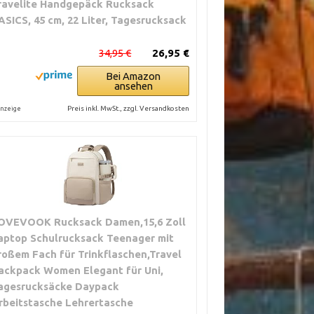
ravelite Handgepäck Rucksack
ASICS, 45 cm, 22 Liter, Tagesrucksack
34,95 €
26,95 €
Bei Amazon
ansehen
Preis inkl. MwSt., zzgl. Versandkosten
nzeige
OVEVOOK Rucksack Damen,15,6 Zoll
aptop Schulrucksack Teenager mit
roßem Fach für Trinkflaschen,Travel
ackpack Women Elegant für Uni,
agesrucksäcke Daypack
rbeitstasche Lehrertasche