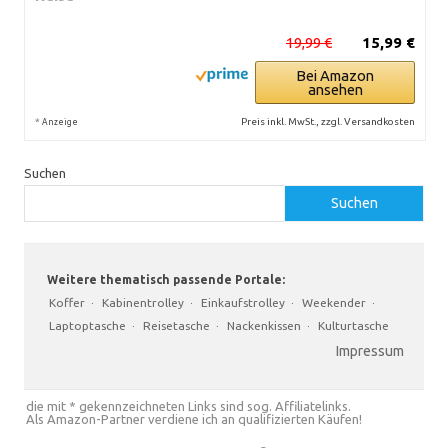
19,99 €
15,99 €
Bei Amazon
ansehen
*
Preis inkl. MwSt., zzgl. Versandkosten
Anzeige
Suchen
Suchen
Weitere thematisch passende Portale:
Koffer
·
Kabinentrolley
·
Einkaufstrolley
·
Weekender
·
Laptoptasche
·
Reisetasche
·
Nackenkissen
·
Kulturtasche
Impressum
die mit * gekennzeichneten Links sind sog. Affiliatelinks.
Als Amazon-Partner verdiene ich an qualifizierten Käufen!