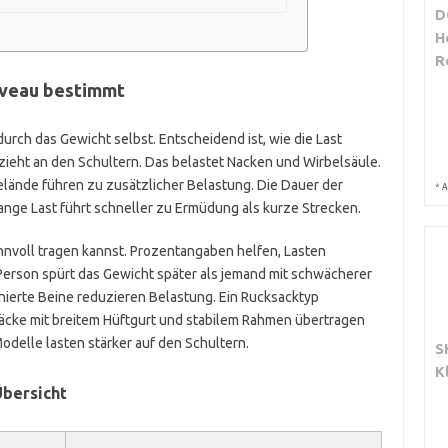
D
H
R
iveau bestimmt
rch das Gewicht selbst. Entscheidend ist, wie die Last
k zieht an den Schultern. Das belastet Nacken und Wirbelsäule.
ände führen zu zusätzlicher Belastung. Die Dauer der
*
A
ange Last führt schneller zu Ermüdung als kurze Strecken.
innvoll tragen kannst. Prozentangaben helfen, Lasten
 Person spürt das Gewicht später als jemand mit schwächerer
inierte Beine reduzieren Belastung. Ein Rucksacktyp
äcke mit breitem Hüftgurt und stabilem Rahmen übertragen
odelle lasten stärker auf den Schultern.
S
K
Übersicht