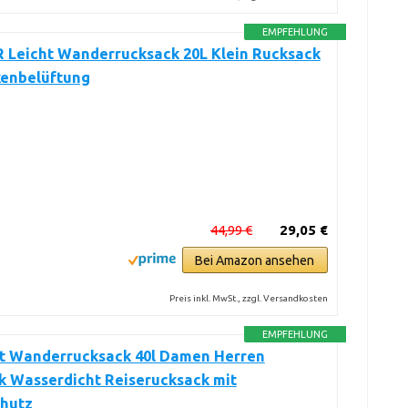
EMPFEHLUNG
 Leicht Wanderrucksack 20L Klein Rucksack
kenbelüftung
44,99 €
29,05 €
Bei Amazon ansehen
Preis inkl. MwSt., zzgl. Versandkosten
EMPFEHLUNG
 Wanderrucksack 40l Damen Herren
k Wasserdicht Reiserucksack mit
hutz