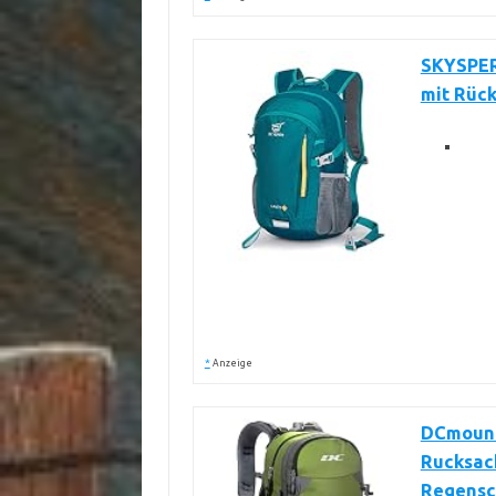
SKYSPER
mit Rüc
*
Anzeige
DCmount
Rucksac
Regensc