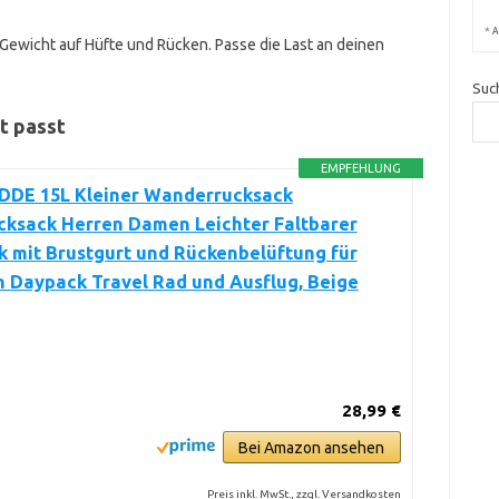
*
A
 Gewicht auf Hüfte und Rücken. Passe die Last an deinen
.
Suc
t passt
EMPFEHLUNG
DE 15L Kleiner Wanderrucksack
cksack Herren Damen Leichter Faltbarer
 mit Brustgurt und Rückenbelüftung für
 Daypack Travel Rad und Ausflug, Beige
28,99 €
Bei Amazon ansehen
Preis inkl. MwSt., zzgl. Versandkosten