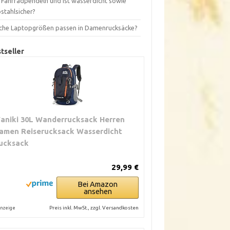
s Fahrradpendeln und ist wasserdicht sowie
stahlsicher?
che Laptopgrößen passen in Damenrucksäcke?
tseller
aniki 30L Wanderrucksack Herren
amen Reiserucksack Wasserdicht
ucksack
29,99 €
Bei Amazon
ansehen
Preis inkl. MwSt., zzgl. Versandkosten
nzeige