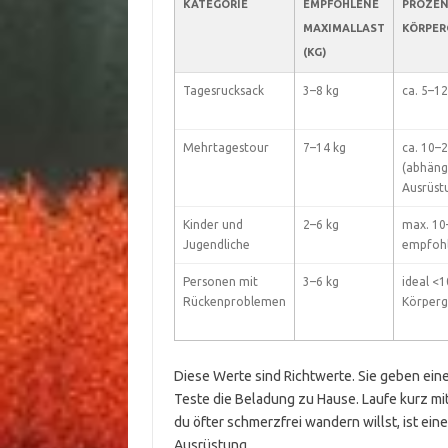
KATEGORIE
EMPFOHLENE
PROZEN
MAXIMALLAST
KÖRPER
(KG)
Tagesrucksack
3–8 kg
ca. 5–1
Mehrtagestour
7–14 kg
ca. 10–
(abhäng
Ausrüst
Kinder und
2–6 kg
max. 1
Jugendliche
empfoh
Personen mit
3–6 kg
ideal <
Rückenproblemen
Körperg
Diese Werte sind Richtwerte. Sie geben eine
Teste die Beladung zu Hause. Laufe kurz mi
du öfter schmerzfrei wandern willst, ist ein
Ausrüstung.