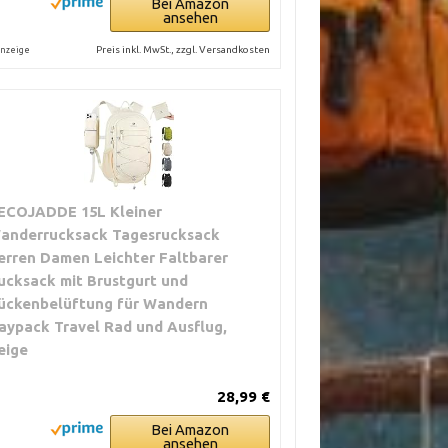
Bei Amazon
ansehen
Preis inkl. MwSt., zzgl. Versandkosten
nzeige
ECOJADDE 15L Kleiner
anderrucksack Tagesrucksack
erren Damen Leichter Faltbarer
ucksack mit Brustgurt und
ückenbelüftung für Wandern
aypack Travel Rad und Ausflug,
eige
28,99 €
Bei Amazon
ansehen