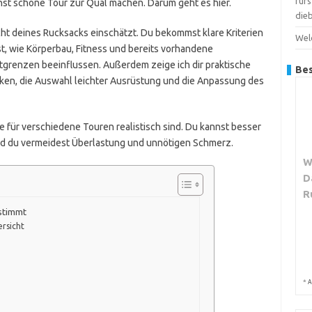
für
st schöne Tour zur Qual machen. Darum geht es hier.
dieb
icht deines Rucksacks einschätzt. Du bekommst klare Kriterien
Wel
t, wie Körperbau, Fitness und bereits vorhandene
tgrenzen beeinflussen. Außerdem zeige ich dir praktische
Bes
en, die Auswahl leichter Ausrüstung und die Anpassung des
für verschiedene Touren realistisch sind. Du kannst besser
nd du vermeidest Überlastung und unnötigen Schmerz.
W
D
R
stimmt
ersicht
*
A