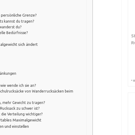
e persönliche Grenze?
ts kannst du tragen?
wanderst du?
elle Bedürfnisse?
S
R
algewicht sich ändert
ränkungen
*
A
wie wende ich sie an?
 Schulrucksäcke von Wanderrucksäcken beim
n, mehr Gewicht zu tragen?
Rucksack zu schwer ist?
die Verteilung wichtiger?
ortables Maximalgewicht
ken und einstellen