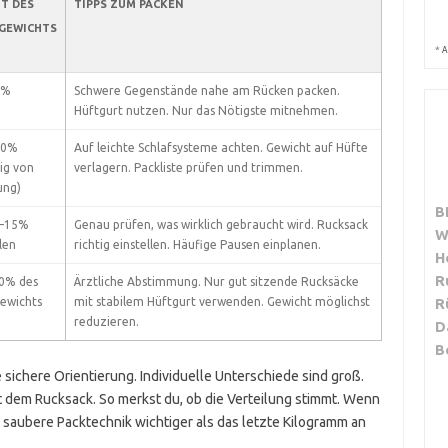
T DES
TIPPS ZUM PACKEN
GEWICHTS
*
A
2%
Schwere Gegenstände nahe am Rücken packen.
Hüftgurt nutzen. Nur das Nötigste mitnehmen.
20%
Auf leichte Schlafsysteme achten. Gewicht auf Hüfte
ig von
verlagern. Packliste prüfen und trimmen.
ung)
B
0–15%
Genau prüfen, was wirklich gebraucht wird. Rucksack
W
len
richtig einstellen. Häufige Pausen einplanen.
H
R
10% des
Ärztliche Abstimmung. Nur gut sitzende Rucksäcke
ewichts
mit stabilem Hüftgurt verwenden. Gewicht möglichst
R
reduzieren.
D
B
 sichere Orientierung. Individuelle Unterschiede sind groß.
t dem Rucksack. So merkst du, ob die Verteilung stimmt. Wenn
e saubere Packtechnik wichtiger als das letzte Kilogramm an