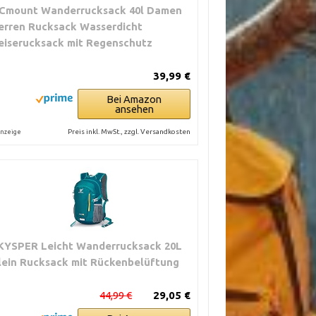
Cmount Wanderrucksack 40l Damen
erren Rucksack Wasserdicht
eiserucksack mit Regenschutz
39,99 €
Bei Amazon
ansehen
Preis inkl. MwSt., zzgl. Versandkosten
nzeige
KYSPER Leicht Wanderrucksack 20L
lein Rucksack mit Rückenbelüftung
44,99 €
29,05 €