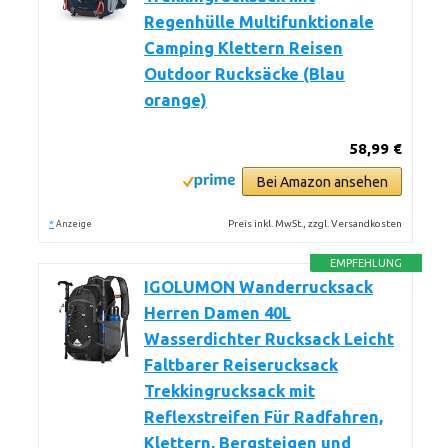
Regenhülle Multifunktionale
Camping Klettern Reisen
Outdoor Rucksäcke (Blau
orange)
58,99 €
Bei Amazon ansehen
*
Preis inkl. MwSt., zzgl. Versandkosten
Anzeige
EMPFEHLUNG
IGOLUMON Wanderrucksack
Herren Damen 40L
Wasserdichter Rucksack Leicht
Faltbarer Reiserucksack
Trekkingrucksack mit
Reflexstreifen Für Radfahren,
Klettern, Bergsteigen und