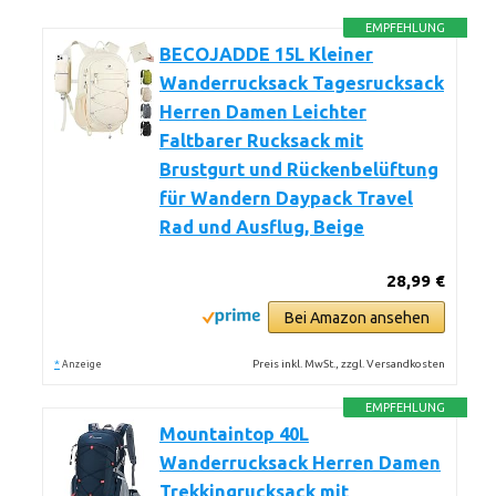
EMPFEHLUNG
BECOJADDE 15L Kleiner
Wanderrucksack Tagesrucksack
Herren Damen Leichter
Faltbarer Rucksack mit
Brustgurt und Rückenbelüftung
für Wandern Daypack Travel
Rad und Ausflug, Beige
28,99 €
Bei Amazon ansehen
*
Preis inkl. MwSt., zzgl. Versandkosten
Anzeige
EMPFEHLUNG
Mountaintop 40L
Wanderrucksack Herren Damen
Trekkingrucksack mit