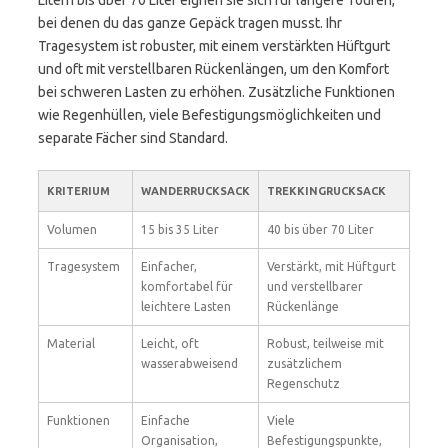
Litern bis über 70 Liter eignen sie sich für längere Touren,
bei denen du das ganze Gepäck tragen musst. Ihr
Tragesystem ist robuster, mit einem verstärkten Hüftgurt
und oft mit verstellbaren Rückenlängen, um den Komfort
bei schweren Lasten zu erhöhen. Zusätzliche Funktionen
wie Regenhüllen, viele Befestigungsmöglichkeiten und
separate Fächer sind Standard.
KRITERIUM
WANDERRUCKSACK
TREKKINGRUCKSACK
Volumen
15 bis 35 Liter
40 bis über 70 Liter
Tragesystem
Einfacher,
Verstärkt, mit Hüftgurt
komfortabel für
und verstellbarer
leichtere Lasten
Rückenlänge
Material
Leicht, oft
Robust, teilweise mit
wasserabweisend
zusätzlichem
Regenschutz
Funktionen
Einfache
Viele
Organisation,
Befestigungspunkte,