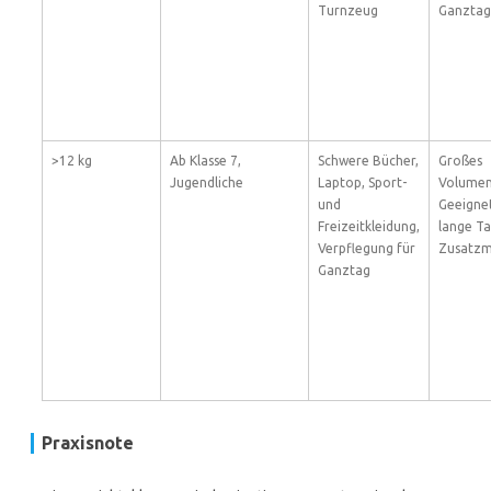
Turnzeug
Ganztag
>12 kg
Ab Klasse 7,
Schwere Bücher,
Großes
Jugendliche
Laptop, Sport-
Volumen
und
Geeignet
Freizeitkleidung,
lange T
Verpflegung für
Zusatzma
Ganztag
Praxisnote