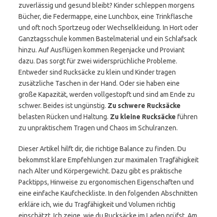
zuverlässig und gesund bleibt? Kinder schleppen morgens
Bücher, die Federmappe, eine Lunchbox, eine Trinkflasche
und oft noch Sportzeug oder Wechselkleidung. In Hort oder
Ganztagsschule kommen Bastelmaterial und ein Schlafsack
hinzu. Auf Ausflügen kommen Regenjacke und Proviant
dazu. Das sorgt für zwei widersprüchliche Probleme.
Entweder sind Rucksäcke zu klein und Kinder tragen
zusätzliche Taschen in der Hand. Oder sie haben eine
große Kapazität, werden vollgestopft und sind am Ende zu
schwer. Beides ist ungünstig.
Zu schwere Rucksäcke
belasten Rücken und Haltung.
Zu kleine Rucksäcke
führen
zu unpraktischem Tragen und Chaos im Schulranzen.
Dieser Artikel hilft dir, die richtige Balance zu finden. Du
bekommst klare Empfehlungen zur maximalen Tragfähigkeit
nach Alter und Körpergewicht. Dazu gibt es praktische
Packtipps, Hinweise zu ergonomischen Eigenschaften und
eine einfache Kaufcheckliste. In den folgenden Abschnitten
erkläre ich, wie du Tragfähigkeit und Volumen richtig
einschätzt. Ich zeige, wie du Rucksäcke im Laden prüfst. Am