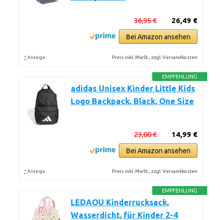
36,95 €
26,49 €
Bei Amazon ansehen
*
Preis inkl. MwSt., zzgl. Versandkosten
Anzeige
EMPFEHLUNG
adidas Unisex Kinder Little Kids
Logo Backpack, Black, One Size
23,00 €
14,99 €
Bei Amazon ansehen
*
Preis inkl. MwSt., zzgl. Versandkosten
Anzeige
EMPFEHLUNG
LEDAOU Kinderrucksack,
Wasserdicht, für Kinder 2-4