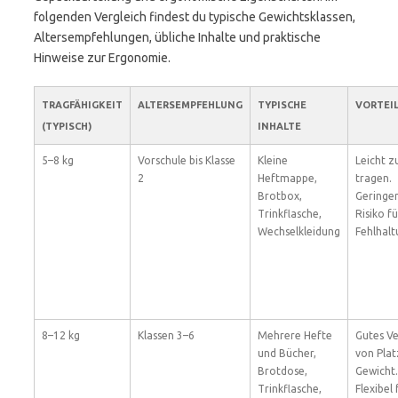
folgenden Vergleich findest du typische Gewichtsklassen,
Altersempfehlungen, übliche Inhalte und praktische
Hinweise zur Ergonomie.
TRAGFÄHIGKEIT
ALTERSEMPFEHLUNG
TYPISCHE
VORTEI
(TYPISCH)
INHALTE
5–8 kg
Vorschule bis Klasse
Kleine
Leicht z
2
Heftmappe,
tragen.
Brotbox,
Geringe
Trinkflasche,
Risiko fü
Wechselkleidung
Fehlhalt
8–12 kg
Klassen 3–6
Mehrere Hefte
Gutes Ve
und Bücher,
von Plat
Brotdose,
Gewicht.
Trinkflasche,
Flexibel 