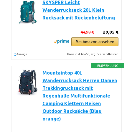
SKYSPER Leicht
Wanderrucksack 20L Klein
Rucksack mit Rückenbelüftung
44,99 €
29,05 €
Bei Amazon ansehen
*
Preis inkl. MwSt., zzgl. Versandkosten
Anzeige
EMPFEHLUNG
Mountaintop 40L
Wanderrucksack Herren Damen
Trekkingrucksack mit
Regenhülle Multifunktionale
Camping Klettern Reisen
Outdoor Rucksäcke (Blau
orange)