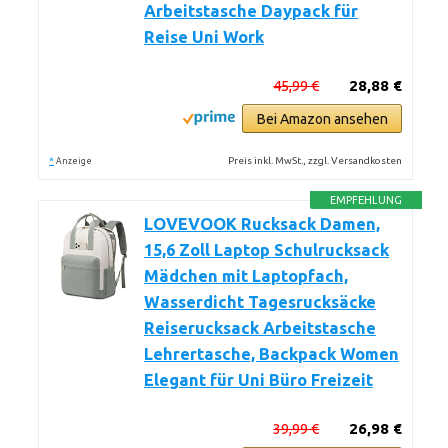
Arbeitstasche Daypack für
Reise Uni Work
45,99 €
28,88 €
Bei Amazon ansehen
*
Preis inkl. MwSt., zzgl. Versandkosten
Anzeige
EMPFEHLUNG
LOVEVOOK Rucksack Damen,
15,6 Zoll Laptop Schulrucksack
Mädchen mit Laptopfach,
Wasserdicht Tagesrucksäcke
Reiserucksack Arbeitstasche
Lehrertasche, Backpack Women
Elegant für Uni Büro Freizeit
39,99 €
26,98 €