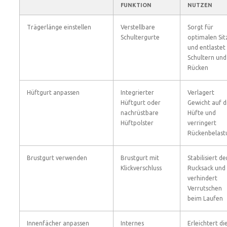
FUNKTION
NUTZEN
Trägerlänge einstellen
Verstellbare
Sorgt für
Schultergurte
optimalen Sit
und entlastet
Schultern und
Rücken
Hüftgurt anpassen
Integrierter
Verlagert
Hüftgurt oder
Gewicht auf d
nachrüstbare
Hüfte und
Hüftpolster
verringert
Rückenbelast
Brustgurt verwenden
Brustgurt mit
Stabilisiert de
Klickverschluss
Rucksack und
verhindert
Verrutschen
beim Laufen
Innenfächer anpassen
Internes
Erleichtert di