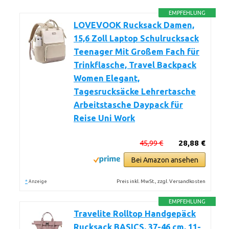
EMPFEHLUNG
LOVEVOOK Rucksack Damen,
15,6 Zoll Laptop Schulrucksack
Teenager Mit Großem Fach für
Trinkflasche, Travel Backpack
Women Elegant,
Tagesrucksäcke Lehrertasche
Arbeitstasche Daypack für
Reise Uni Work
45,99 €
28,88 €
Bei Amazon ansehen
*
Preis inkl. MwSt., zzgl. Versandkosten
Anzeige
EMPFEHLUNG
Travelite Rolltop Handgepäck
Rucksack BASICS, 37-46 cm, 11-