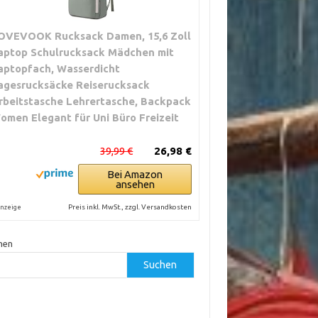
OVEVOOK Rucksack Damen, 15,6 Zoll
aptop Schulrucksack Mädchen mit
aptopfach, Wasserdicht
agesrucksäcke Reiserucksack
rbeitstasche Lehrertasche, Backpack
omen Elegant für Uni Büro Freizeit
39,99 €
26,98 €
Bei Amazon
ansehen
Preis inkl. MwSt., zzgl. Versandkosten
nzeige
hen
Suchen