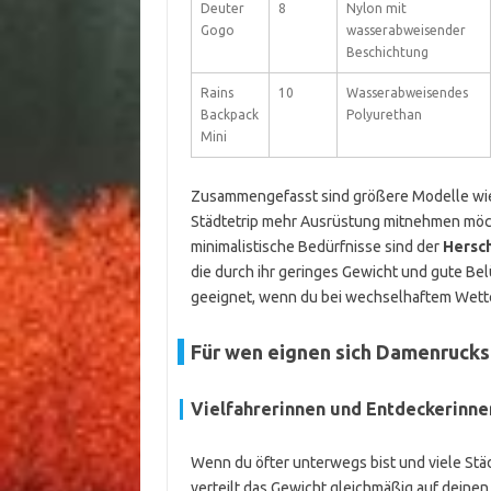
Deuter
8
Nylon mit
Gogo
wasserabweisender
Beschichtung
Rains
10
Wasserabweisendes
Backpack
Polyurethan
Mini
Zusammengefasst sind größere Modelle wi
Städtetrip mehr Ausrüstung mitnehmen möch
minimalistische Bedürfnisse sind der
Hersch
die durch ihr geringes Gewicht und gute Be
geeignet, wenn du bei wechselhaftem Wetter 
Für wen eignen sich Damenrucksä
Vielfahrerinnen und Entdeckerinne
Wenn du öfter unterwegs bist und viele Städ
verteilt das Gewicht gleichmäßig auf deinen