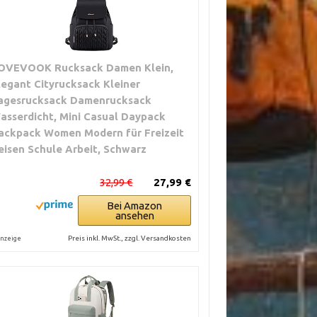
OVEVOOK Rucksack Damen Klein,
legant Cityrucksack Kleiner
agesrucksack Damenrucksack
asserdicht, Mini Casual Daypack
ackpack Women Modern für Freizeit
eisen Schule Arbeit, Schwarz
32,99 €
27,99 €
Bei Amazon
ansehen
Preis inkl. MwSt., zzgl. Versandkosten
nzeige