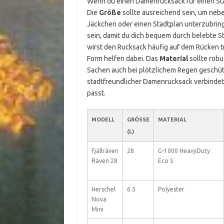
Wenn du einen Damenrucksack für einen Städt
Die
Größe
sollte ausreichend sein, um neb
Jäckchen oder einen Stadtplan unterzubringe
sein, damit du dich bequem durch belebte 
wirst den Rucksack häufig auf dem Rücken t
Form helfen dabei. Das
Material
sollte robu
Sachen auch bei plötzlichem Regen geschützt
stadtfreundlicher Damenrucksack verbindet 
passt.
MODELL
GRÖSSE (
MATERIAL
L)
Fjällräven
28
G-1000 HeavyDuty
Räven 28
Eco S
Herschel
6.5
Polyester
Nova
Mini