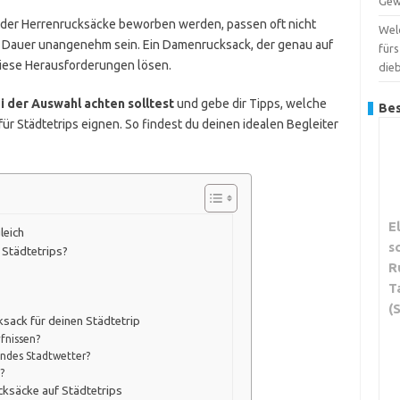
Gew
 oder Herrenrucksäcke beworben werden, passen oft nicht
Wel
uf Dauer unangenehm sein. Ein Damenrucksack, der genau auf
für
 diese Herausforderungen lösen.
dieb
i der Auswahl achten solltest
und gebe dir Tipps, welche
Bes
r Städtetrips eignen. So findest du deinen idealen Begleiter
E
leich
s
 Städtetrips?
R
T
(
sack für deinen Städtetrip
fnissen?
lndes Stadtwetter?
?
ksäcke auf Städtetrips