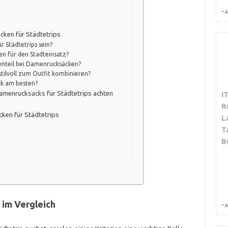
*
A
cken für Städtetrips
r Städtetrips sein?
en für den Stadteinsatz?
kenteil bei Damenrucksäcken?
tilvoll zum Outfit kombinieren?
k am besten?
Damenrucksacks für Städtetrips achten
I
R
ken für Städtetrips
L
T
B
 im Vergleich
*
A