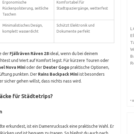
Ergonomische
Komfortabel für
Rückenpolsterung, seitliche
Stadtspaziergänge, wetterfest
Taschen
Minimalistisches Design,
Schützt Elektronik und
L
komplett wasserdicht
Dokumente perfekt
E
T
W
e der
Fjällräven Räven 28
ideal, wenn du bei deinem
B
test und Wert auf Komfort legst. Für kürzere Touren oder
R
el Nova Mini
oder der
Deuter Gogo
praktische Optionen,
lüftung punkten. Der
Rains Backpack Mini
ist besonders
sicher gehen willst, dass nichts nass wird.
cke für Städtetrips?
*
A
n
te erkundest, ist ein Damenrucksack eine praktische Wahl. Er
 Rücken und ist bequem zu tragen. So bleibst du auch nach