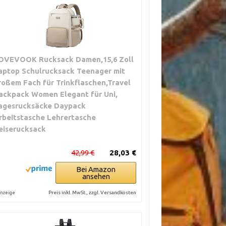
OVEVOOK Rucksack Damen,15,6 Zoll
aptop Schulrucksack Teenager mit
roßem Fach für Trinkflaschen,Travel
ackpack Women Elegant für Uni,
agesrucksäcke Daypack
rbeitstasche Lehrertasche
eiserucksack
42,99 €
28,03 €
Bei Amazon
ansehen
Preis inkl. MwSt., zzgl. Versandkosten
nzeige