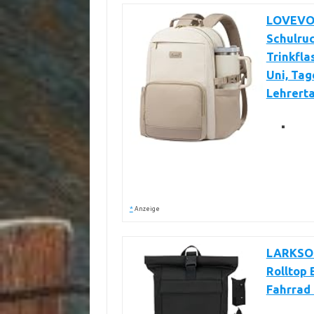
LOVEVOO
Schulru
Trinkfl
Uni, Ta
Lehrert
*
Anzeige
LARKSON
Rolltop 
Fahrrad