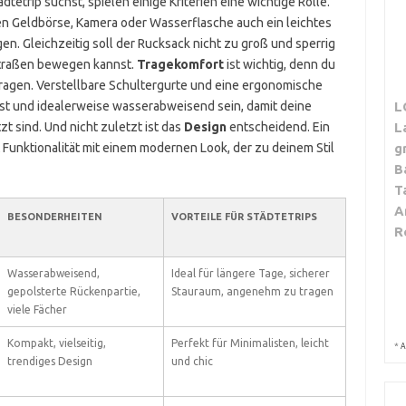
etrip suchst, spielen einige Kriterien eine wichtige Rolle.
en Geldbörse, Kamera oder Wasserflasche auch ein leichtes
n. Gleichzeitig soll der Rucksack nicht zu groß und sperrig
Straßen bewegen kannst.
Tragekomfort
ist wichtig, denn du
ragen. Verstellbare Schultergurte und eine ergonomische
st und idealerweise wasserabweisend sein, damit deine
L
 sind. Und nicht zuletzt ist das
Design
entscheidend. Ein
L
Funktionalität mit einem modernen Look, der zu deinem Stil
g
B
T
A
BESONDERHEITEN
VORTEILE FÜR STÄDTETRIPS
R
Wasserabweisend,
Ideal für längere Tage, sicherer
gepolsterte Rückenpartie,
Stauraum, angenehm zu tragen
viele Fächer
Kompakt, vielseitig,
Perfekt für Minimalisten, leicht
*
A
trendiges Design
und chic