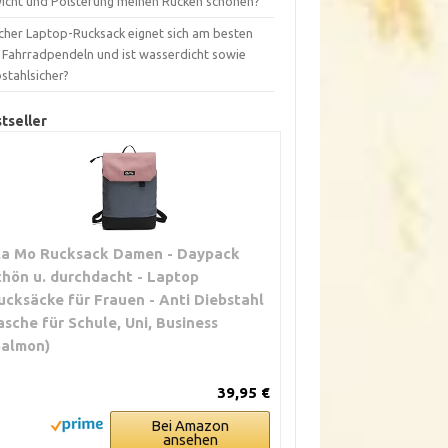
icht und Polsterung meinen Rücken schonen?
cher Laptop-Rucksack eignet sich am besten
s Fahrradpendeln und ist wasserdicht sowie
stahlsicher?
tseller
la Mo Rucksack Damen - Daypack
chön u. durchdacht - Laptop
ucksäcke für Frauen - Anti Diebstahl
asche für Schule, Uni, Business
Salmon)
39,95 €
Bei Amazon
ansehen