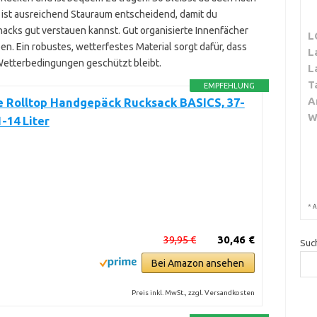
 ist ausreichend Stauraum entscheidend, damit du
acks gut verstauen kannst. Gut organisierte Innenfächer
L
ben. Ein robustes, wetterfestes Material sorgt dafür, dass
L
Wetterbedingungen geschützt bleibt.
L
T
EMPFEHLUNG
A
e Rolltop Handgepäck Rucksack BASICS, 37-
W
1-14 Liter
*
A
39,95 €
30,46 €
Suc
Bei Amazon ansehen
Preis inkl. MwSt., zzgl. Versandkosten