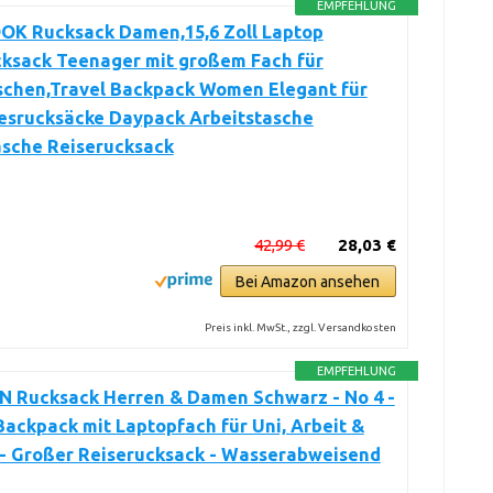
EMPFEHLUNG
K Rucksack Damen,15,6 Zoll Laptop
cksack Teenager mit großem Fach für
aschen,Travel Backpack Women Elegant für
gesrucksäcke Daypack Arbeitstasche
asche Reiserucksack
42,99 €
28,03 €
Bei Amazon ansehen
Preis inkl. MwSt., zzgl. Versandkosten
EMPFEHLUNG
 Rucksack Herren & Damen Schwarz - No 4 -
Backpack mit Laptopfach für Uni, Arbeit &
 - Großer Reiserucksack - Wasserabweisend