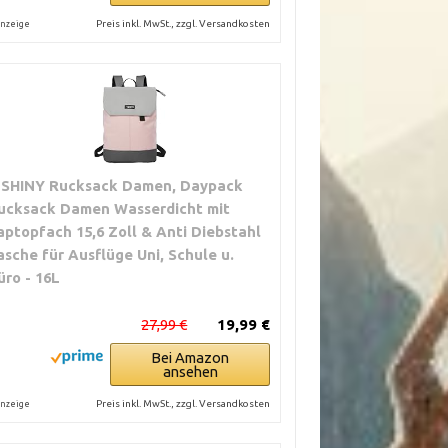
Preis inkl. MwSt., zzgl. Versandkosten
nzeige
TSHINY Rucksack Damen, Daypack
ucksack Damen Wasserdicht mit
aptopfach 15,6 Zoll & Anti Diebstahl
asche für Ausflüge Uni, Schule u.
üro - 16L
27,99 €
19,99 €
Bei Amazon
ansehen
Preis inkl. MwSt., zzgl. Versandkosten
nzeige