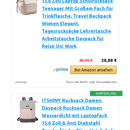
15,6 Zoll Laptop Schulrucksack
Teenager Mit Großem Fach für
Trinkflasche, Travel Backpack
Women Elegant,
Tagesrucksäcke Lehrertasche
Arbeitstasche Daypack für
Reise Uni Work
45,99 €
28,88 €
Bei Amazon ansehen
*
Preis inkl. MwSt., zzgl. Versandkosten
Anzeige
EMPFEHLUNG
ITSHINY Rucksack Damen,
Daypack Rucksack Damen
Wasserdicht mit Laptopfach
15,6 Zoll & Anti Diebstahl