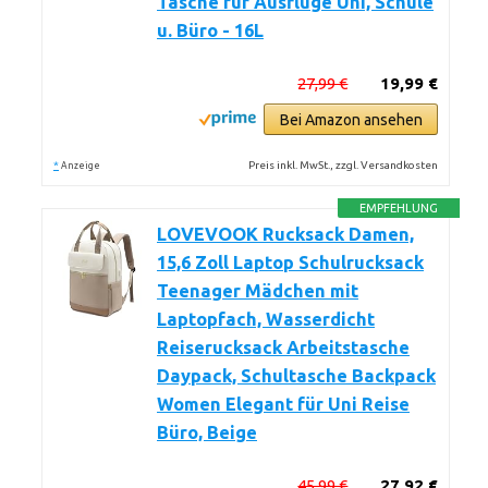
Tasche für Ausflüge Uni, Schule
u. Büro - 16L
27,99 €
19,99 €
Bei Amazon ansehen
*
Preis inkl. MwSt., zzgl. Versandkosten
Anzeige
EMPFEHLUNG
LOVEVOOK Rucksack Damen,
15,6 Zoll Laptop Schulrucksack
Teenager Mädchen mit
Laptopfach, Wasserdicht
Reiserucksack Arbeitstasche
Daypack, Schultasche Backpack
Women Elegant für Uni Reise
Büro, Beige
45,99 €
27,92 €