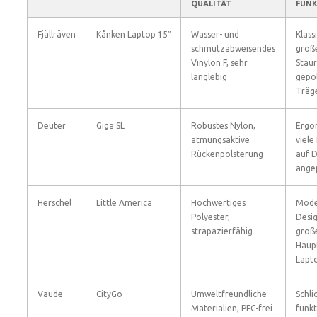
QUALITÄT
FUN
Fjällräven
Kånken Laptop 15″
Wasser- und
Klass
schmutzabweisendes
groß
Vinylon F, sehr
Stau
langlebig
gepol
Träg
Deuter
Giga SL
Robustes Nylon,
Ergo
atmungsaktive
viele
Rückenpolsterung
auf 
ange
Herschel
Little America
Hochwertiges
Mode
Polyester,
Desig
strapazierfähig
groß
Haup
Lapt
Vaude
CityGo
Umweltfreundliche
Schli
Materialien, PFC-frei
funkt