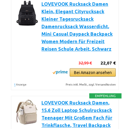
LOVEVOOK Rucksack Damen
Klein, Elegant Cityrucksack
Kleiner Tagesrucksack
Damenrucksack Wasserdicht,
Mini Casual Daypack Backpack
Women Modern für Freizeit
Reisen Schule Arbeit, Schwarz
32,99 €
22,07 €
Bei Amazon ansehen
*
Preis inkl. MwSt., zzgl. Versandkosten
Anzeige
EMPFEHLUNG
LOVEVOOK Rucksack Damen,
15,6 Zoll Laptop Schulrucksack
Teenager Mit Großem Fach für
Trinkflasche, Travel Backpack