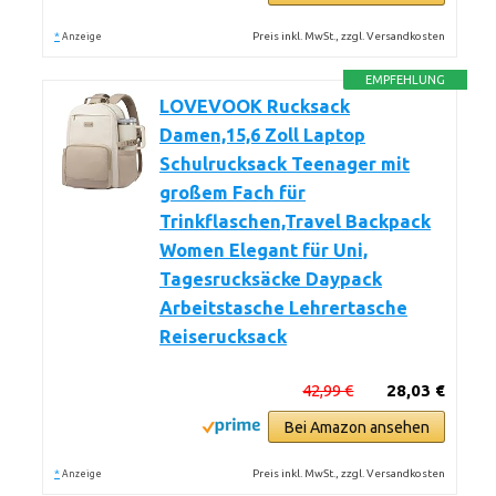
*
Preis inkl. MwSt., zzgl. Versandkosten
Anzeige
EMPFEHLUNG
LOVEVOOK Rucksack
Damen,15,6 Zoll Laptop
Schulrucksack Teenager mit
großem Fach für
Trinkflaschen,Travel Backpack
Women Elegant für Uni,
Tagesrucksäcke Daypack
Arbeitstasche Lehrertasche
Reiserucksack
42,99 €
28,03 €
Bei Amazon ansehen
*
Preis inkl. MwSt., zzgl. Versandkosten
Anzeige