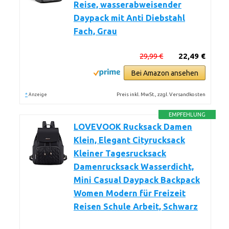
Reise, wasserabweisender
Daypack mit Anti Diebstahl
Fach, Grau
29,99 €
22,49 €
Bei Amazon ansehen
*
Preis inkl. MwSt., zzgl. Versandkosten
Anzeige
EMPFEHLUNG
LOVEVOOK Rucksack Damen
Klein, Elegant Cityrucksack
Kleiner Tagesrucksack
Damenrucksack Wasserdicht,
Mini Casual Daypack Backpack
Women Modern für Freizeit
Reisen Schule Arbeit, Schwarz