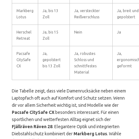
Markberg
Ja, bis 13
Ja, versteckter
Ja, breit und
Lotus
Zoll
Reißverschluss
gepolstert
Herschel
Ja, bis 15
Nein
Ja
Retreat
Zoll
Pacsafe
Ja,
Ja, robustes
Ja,
CitySafe
gepolstert
Schloss und
ergonomisc
CX
bis 13 Zoll
schnittfestes
geformt
Material
Die Tabelle zeigt, dass viele Damenrucksäcke neben einem
Laptopfach oft auch auf Komfort und Schutz setzen. Wenn
dir vor allem Sicherheit wichtig ist, sind Modelle wie der
Pacsafe CitySafe CX
besonders interessant. Für einen
sportlichen und wetterfesten Alltag eignet sich der
Fjällräven Räven 28
. Elegantere Optik und integrierten
Diebstahlschutz kombiniert der
Markberg Lotus
. Wähle