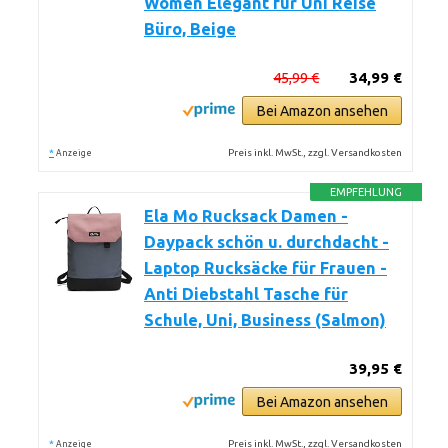
Women Elegant für Uni Reise
Büro, Beige
45,99 €
34,99 €
Bei Amazon ansehen
*
Preis inkl. MwSt., zzgl. Versandkosten
Anzeige
EMPFEHLUNG
Ela Mo Rucksack Damen -
Daypack schön u. durchdacht -
Laptop Rucksäcke für Frauen -
Anti Diebstahl Tasche für
Schule, Uni, Business (Salmon)
39,95 €
Bei Amazon ansehen
*
Preis inkl. MwSt., zzgl. Versandkosten
Anzeige