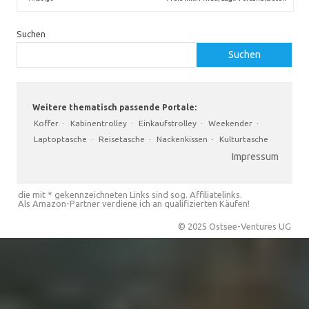
Suchen
Suchen
Weitere thematisch passende Portale:
Koffer
·
Kabinentrolley
·
Einkaufstrolley
·
Weekender
·
Laptoptasche
·
Reisetasche
·
Nackenkissen
·
Kulturtasche
Impressum
die mit * gekennzeichneten Links sind sog. Affiliatelinks.
Als Amazon-Partner verdiene ich an qualifizierten Käufen!
© 2025 Ostsee-Ventures UG