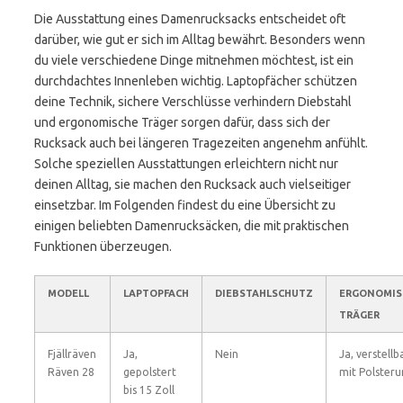
Die Ausstattung eines Damenrucksacks entscheidet oft
darüber, wie gut er sich im Alltag bewährt. Besonders wenn
du viele verschiedene Dinge mitnehmen möchtest, ist ein
durchdachtes Innenleben wichtig. Laptopfächer schützen
deine Technik, sichere Verschlüsse verhindern Diebstahl
und ergonomische Träger sorgen dafür, dass sich der
Rucksack auch bei längeren Tragezeiten angenehm anfühlt.
Solche speziellen Ausstattungen erleichtern nicht nur
deinen Alltag, sie machen den Rucksack auch vielseitiger
einsetzbar. Im Folgenden findest du eine Übersicht zu
einigen beliebten Damenrucksäcken, die mit praktischen
Funktionen überzeugen.
MODELL
LAPTOPFACH
DIEBSTAHLSCHUTZ
ERGONOMIS
TRÄGER
Fjällräven
Ja,
Nein
Ja, verstellb
Räven 28
gepolstert
mit Polster
bis 15 Zoll