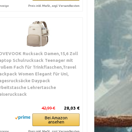
Preis inkl. MwSt., zzgl. Versandkosten
nzeige
OVEVOOK Rucksack Damen,15,6 Zoll
aptop Schulrucksack Teenager mit
roßem Fach für Trinkflaschen,Travel
ackpack Women Elegant für Uni,
agesrucksäcke Daypack
rbeitstasche Lehrertasche
eiserucksack
42,99 €
28,03 €
Bei Amazon
ansehen
Preis inkl. MwSt., zzgl. Versandkosten
nzeige