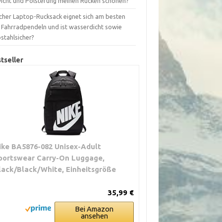
icht und Polsterung meinen Rücken schonen?
cher Laptop-Rucksack eignet sich am besten
s Fahrradpendeln und ist wasserdicht sowie
stahlsicher?
tseller
ike BA5876-082 Unisex-Adult
portswear Carry-On Luggage,
lack/Black/White, Einheitsgröße
35,99 €
Bei Amazon
ansehen