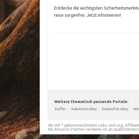
Entdecke die wichtigsten Sicherheitsmerkma
reise sorgenfrei. Jetzt informieren!
Weitere thematisch passende Portale:
Koffer
·
Kabinentrolley
·
Einkaufstrolley
·
We
die mit * gekennzeichneten Links sind sog. Affiliate
Als Amazon-Partner verdiene ich an qualifizierten