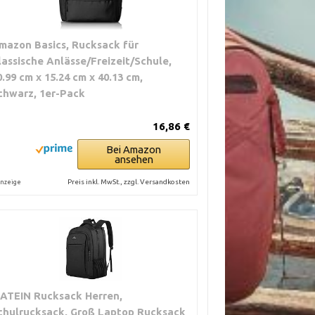
mazon Basics, Rucksack für
lassische Anlässe/Freizeit/Schule,
0.99 cm x 15.24 cm x 40.13 cm,
chwarz, 1er-Pack
16,86 €
Bei Amazon
ansehen
Preis inkl. MwSt., zzgl. Versandkosten
nzeige
ATEIN Rucksack Herren,
chulrucksack, Groß Laptop Rucksack