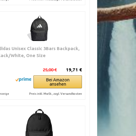
didas Unisex Classic 3Bars Backpack,
lack/White, One Size
25,00 €
19,71 €
Bei Amazon
ansehen
Preis inkl. MwSt., zzgl. Versandkosten
nzeige