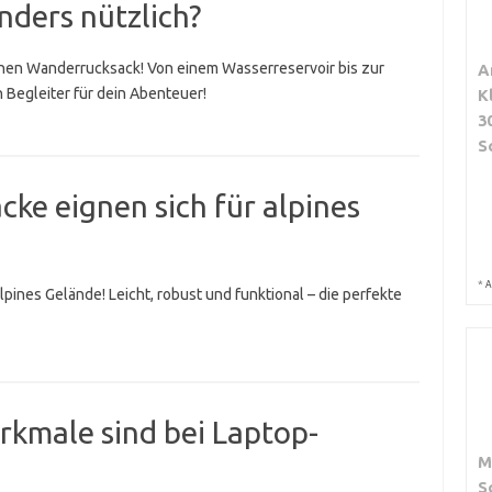
ders nützlich?
inen Wanderrucksack! Von einem Wasserreservoir bis zur
A
n Begleiter für dein Abenteuer!
K
3
S
ke eignen sich für alpines
*
A
ines Gelände! Leicht, robust und funktional – die perfekte
rkmale sind bei Laptop-
M
S