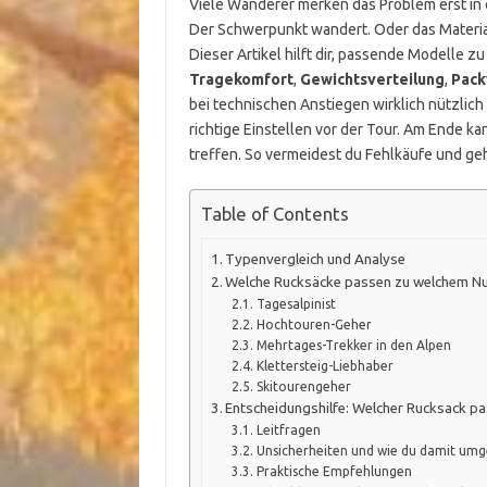
Viele Wanderer merken das Problem erst in 
Der Schwerpunkt wandert. Oder das Materia
Dieser Artikel hilft dir, passende Modelle 
Tragekomfort
,
Gewichtsverteilung
,
Pack
bei technischen Anstiegen wirklich nützlich
richtige Einstellen vor der Tour. Am Ende k
treffen. So vermeidest du Fehlkäufe und geh
Table of Contents
Typenvergleich und Analyse
Welche Rucksäcke passen zu welchem Nu
Tagesalpinist
Hochtouren-Geher
Mehrtages-Trekker in den Alpen
Klettersteig-Liebhaber
Skitourengeher
Entscheidungshilfe: Welcher Rucksack pa
Leitfragen
Unsicherheiten und wie du damit umg
Praktische Empfehlungen