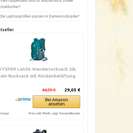
s Fahrradpendeln und ist wasserdicht sowie
stahlsicher?
che Laptopgrößen passen in Damenrucksäcke?
tseller
KYSPER Leicht Wanderrucksack 20L
lein Rucksack mit Rückenbelüftung
44,99 €
29,05 €
Bei Amazon
ansehen
Preis inkl. MwSt., zzgl. Versandkosten
nzeige