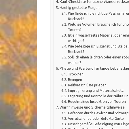
Kauf-Checkliste für alpine Wanderrucksä
Häufig gestellte Fragen
Wie finde ich die richtige Passform fü
Rucksack?
Welches Volumen brauche ich für unte
Touren?
Ist ein wasserfestes Material oder ei
wichtiger?
Wie befestige ich Eisgerät und Steige
Rucksack?
Soll ich einen leichten oder einen ro
wählen?
Pflege und Wartung für lange Lebensdau
Trocknen
Reinigen
Reißverschlüsse pflegen
Imprägnierung und Materialschutz
Lagerung und Kontrolle der Nähte un
Regelmäßige Inspektion vor Touren
Warnhinweise und Sicherheitshinweise
Gefahren durch Gewicht und Schwerp
Verrutschende oder defekte Gurte
Unsachgemäße Befestigung von Eisger