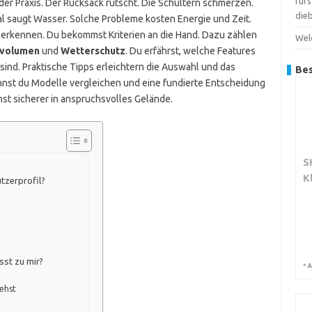
für
der Praxis. Der Rucksack rutscht. Die Schultern schmerzen.
dieb
l saugt Wasser. Solche Probleme kosten Energie und Zeit.
zu erkennen. Du bekommst Kriterien an die Hand. Dazu zählen
Wel
volumen
und
Wetterschutz
. Du erfährst, welche Features
 sind. Praktische Tipps erleichtern die Auswahl und das
Bes
annst du Modelle vergleichen und eine fundierte Entscheidung
st sicherer in anspruchsvolles Gelände.
S
K
tzerprofil?
sst zu mir?
*
A
ehst