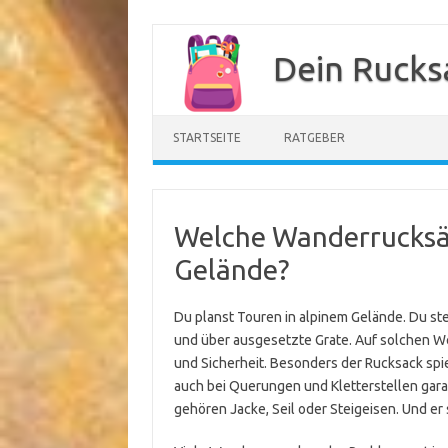
Zum
Inhalt
Dein Rucks
springen
STARTSEITE
RATGEBER
Welche Wanderrucksäc
Gelände?
Du planst Touren in alpinem Gelände. Du st
und über ausgesetzte Grate. Auf solchen We
und Sicherheit. Besonders der Rucksack spiel
auch bei Querungen und Kletterstellen gara
gehören Jacke, Seil oder Steigeisen. Und er