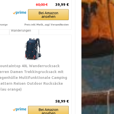
 g–
Alpine Touren,
60,00 €
39,99 €
kg
Klettersteige,
Hochtouren
Bei Amazon
ansehen
 g–
Kurze alpine
Preis inkl. MwSt., zzgl. Versandkosten
nzeige
kg
Touren, Grate,
Wanderungen
 kg–3
Mehrtagestouren,
Hüttenritzen,
Trekking
ountaintop 40L Wanderrucksack
erren Damen Trekkingrucksack mit
egenhülle Multifunktionale Camping
lettern Reisen Outdoor Rucksäcke
Blau orange)
58,99 €
Bei Amazon
ansehen