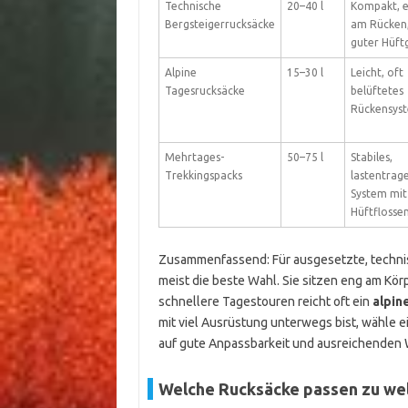
Technische
20–40 l
Kompakt, 
Bergsteigerrucksäcke
am Rücken
guter Hüft
Alpine
15–30 l
Leicht, oft
Tagesrucksäcke
belüftetes
Rückensys
Mehrtages-
50–75 l
Stabiles,
Trekkingspacks
lastentrag
System mit
Hüftflosse
Zusammenfassend: Für ausgesetzte, techni
meist die beste Wahl. Sie sitzen eng am Kör
schnellere Tagestouren reicht oft ein
alpin
mit viel Ausrüstung unterwegs bist, wähle e
auf gute Anpassbarkeit und ausreichenden 
Welche Rucksäcke passen zu we