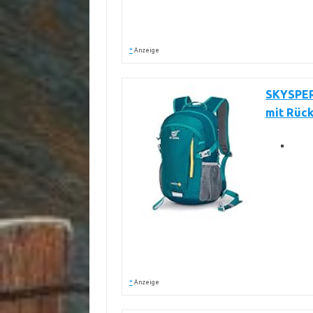
*
Anzeige
SKYSPER
mit Rüc
*
Anzeige