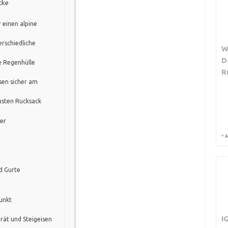
cke
r einen alpine
rschiedliche
W
D
ne Regenhülle
R
isen sicher am
busten Rucksack
er
*
A
d Gurte
unkt
I
ät und Steigeisen