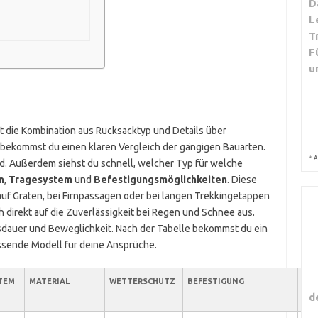
D
L
T
F
u
t die Kombination aus Rucksacktyp und Details über
t bekommst du einen klaren Vergleich der gängigen Bauarten.
*
A
nd. Außerdem siehst du schnell, welcher Typ für welche
n
,
Tragesystem
und
Befestigungsmöglichkeiten
. Diese
uf Graten, bei Firnpassagen oder bei langen Trekkingetappen
h direkt auf die Zuverlässigkeit bei Regen und Schnee aus.
dauer und Beweglichkeit. Nach der Tabelle bekommst du ein
assende Modell für deine Ansprüche.
TEM
MATERIAL
WETTERSCHUTZ
BEFESTIGUNG
GE
d
(CA.