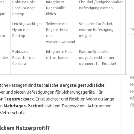
eng
Robustes, oft
Integrierte
Eispickel-/Steigeisenhalter,
800
,
Cordura oder
Regenhülle
Befestigungsriemen
1.6 
gurt
ripstop
üblich
Leichtgewichtiges
Teilweise mit
Schlaufen für Pickel,
500
*
A
Nylon oder
Regenschutz
externe Befestigung
1.2 
tem
Ripstop
oder
möglich
wasserabweisend
Robustes
Integrierte Hülle
Externe Schlaufen
1.5
endes
Polyester oder
oft vorhanden
möglich, nicht immer
kg
Cordura
optimiert für Eispickel
n
M
H
sche Passagen sind
technische Bergsteigerrucksäcke
R
per und bieten Befestigungen für Sicherungsgeräte. Für
K
er Tagesrucksack
. Er ist leichter und flexibler. Wenn du lange
(
in
Mehrtages-Pack
mit stabilem Tragesystem. Achte immer
Wetterschutz.
lchem Nutzerprofil?