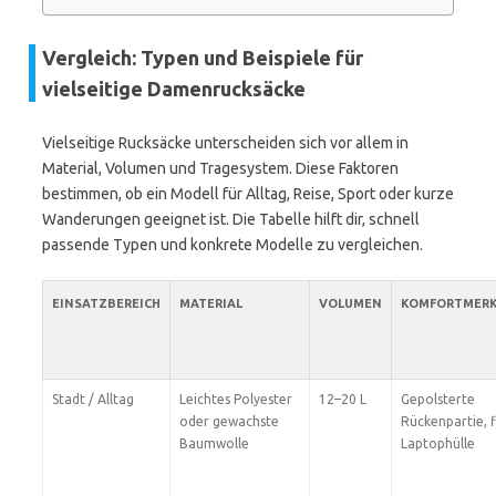
Vergleich: Typen und Beispiele für
vielseitige Damenrucksäcke
Vielseitige Rucksäcke unterscheiden sich vor allem in
Material, Volumen und Tragesystem. Diese Faktoren
bestimmen, ob ein Modell für Alltag, Reise, Sport oder kurze
Wanderungen geeignet ist. Die Tabelle hilft dir, schnell
passende Typen und konkrete Modelle zu vergleichen.
EINSATZBEREICH
MATERIAL
VOLUMEN
KOMFORTMER
Stadt / Alltag
Leichtes Polyester
12–20 L
Gepolsterte
oder gewachste
Rückenpartie, 
Baumwolle
Laptophülle