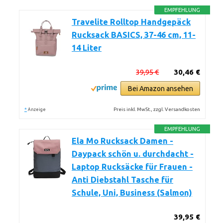
EMPFEHLUNG
Travelite Rolltop Handgepäck
Rucksack BASICS, 37-46 cm, 11-
14 Liter
39,95 €
30,46 €
Bei Amazon ansehen
*
Preis inkl. MwSt., zzgl. Versandkosten
Anzeige
EMPFEHLUNG
Ela Mo Rucksack Damen -
Daypack schön u. durchdacht -
Laptop Rucksäcke für Frauen -
Anti Diebstahl Tasche für
Schule, Uni, Business (Salmon)
39,95 €