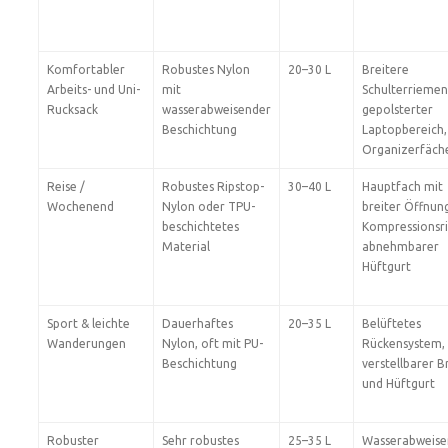
Komfortabler
Robustes Nylon
20–30 L
Breitere
Arbeits- und Uni-
mit
Schulterriemen
Rucksack
wasserabweisender
gepolsterter
Beschichtung
Laptopbereich,
Organizerfäch
Reise /
Robustes Ripstop-
30–40 L
Hauptfach mit
Wochenend
Nylon oder TPU-
breiter Öffnun
beschichtetes
Kompressionsr
Material
abnehmbarer
Hüftgurt
Sport & leichte
Dauerhaftes
20–35 L
Belüftetes
Wanderungen
Nylon, oft mit PU-
Rückensystem,
Beschichtung
verstellbarer B
und Hüftgurt
Robuster
Sehr robustes
25–35 L
Wasserabweise