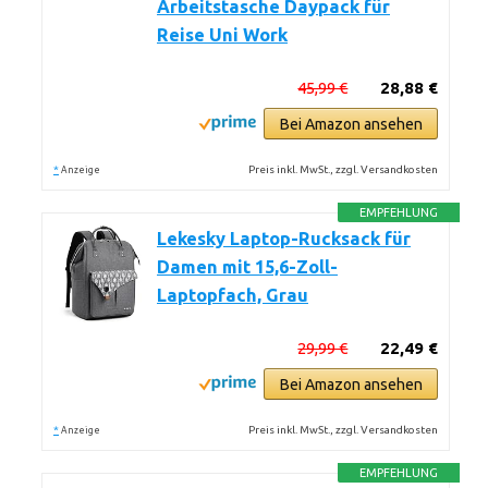
Arbeitstasche Daypack für
Reise Uni Work
45,99 €
28,88 €
Bei Amazon ansehen
*
Preis inkl. MwSt., zzgl. Versandkosten
Anzeige
EMPFEHLUNG
Lekesky Laptop-Rucksack für
Damen mit 15,6-Zoll-
Laptopfach, Grau
29,99 €
22,49 €
Bei Amazon ansehen
*
Preis inkl. MwSt., zzgl. Versandkosten
Anzeige
EMPFEHLUNG