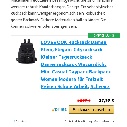
Materialien reduzieren Gesamtgewicht. Sie sind manchmal
weniger robust. Komfort gegen Design. Ein sehr stylischer
Rucksack kann weniger ergonomisch sein. Robustheit
gegen Packmaß. Dickere Materialien halten länger. Sie
können schwerer oder sperriger sein.
EMPFEHLUNG
LOVEVOOK Rucksack Damen
Klein, Elegant Cityrucksack
Kleiner Tagesrucksack
Damenrucksack Wasserdicht,
Mini Casual Daypack Backpack
Women Modern für Freizeit
Reisen Schule Arbeit, Schwarz
32,99 €
27,99 €
Bei Amazon ansehen
*
Preis inkl. MwSt., zzgl. Versandkosten
Anzeige