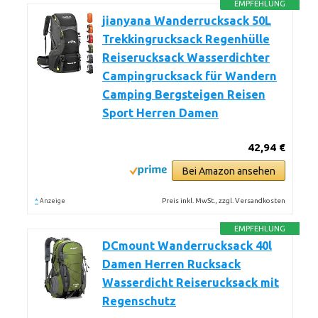
EMPFEHLUNG
jianyana Wanderrucksack 50L
Trekkingrucksack Regenhülle
Reiserucksack Wasserdichter
Campingrucksack für Wandern
Camping Bergsteigen Reisen
Sport Herren Damen
42,94 €
Bei Amazon ansehen
*
Preis inkl. MwSt., zzgl. Versandkosten
Anzeige
EMPFEHLUNG
DCmount Wanderrucksack 40l
Damen Herren Rucksack
Wasserdicht Reiserucksack mit
Regenschutz