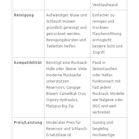
Ventilaufwand.
Reinigung
Aufwändiger. Blase und
Einfacher zu
Schlauch müssen
reinigen und
gründlich gereinigt und
trocknen.
getrocknet werden.
Flaschenöffnung
Reinigungsbürsten und
ermöglicht
Tabletten helfen.
bessere Sicht und
Zugriff.
Kompatibilität
Benötigt eine Rucksack-
Passt in
Hülle oder Sleeve. Viele
Seitentaschen
moderne Rucksäcke
oder Halter.
unterstützen
Funktioniert mit
Reservoirs. Gängige
fast jedem
Blasen: CamelBak Crux,
Rucksack. Modelle
Osprey Hydraulics,
wie Nalgene oder
Platypus Big Zip.
SIGG sind weit
verbreitet.
Preis/Leistung
Moderater Preis für
Günstig und
Reservoir und Schlauch.
langlebig.
Ersatzblase ist
Hochwertige