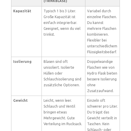
(TRINKBLASE)
Kapazität
Typisch 1 bis 3 Liter.
Variabel durch
Große Kapazität ist
einzelne Flaschen.
einfach integrierbar.
Du kannst
Geeignet, wenn du viel
mehrere Flaschen
trinkst.
kombinieren.
Flexibler bei
unterschiedlichem
Flüssigkeitsbedarf.
Isolierung
Blasen sind oft
Doppelwandige
unisoliert. Isolierte
Flaschen wie von
Hüllen oder
Hydro Flask bieten
Schlauchisolierung sind
bessere Isolierung
zusätzliche Optionen.
ohne
Zusatzaufwand.
Gewicht
Leicht, wenn leer.
Einzeln oft
Schlauch und Ventil
schwerer pro Liter.
bringen etwas
Du trägst das
Mehrgewicht. Gute
Gewicht verteilt in
Verteilung im Rucksack.
Taschen. Kein
Schlauch- oder