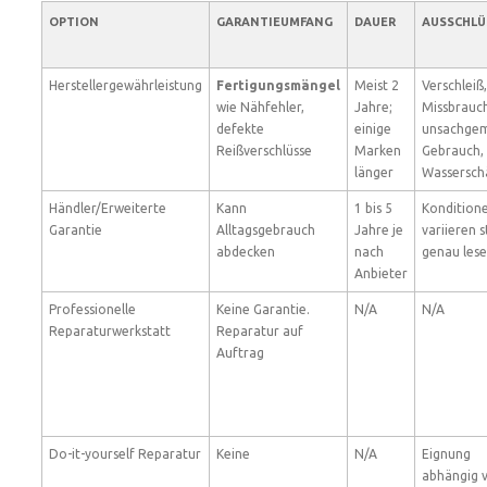
OPTION
GARANTIEUMFANG
DAUER
AUSSCHLÜ
Herstellergewährleistung
Fertigungsmängel
Meist 2
Verschleiß,
wie Nähfehler,
Jahre;
Missbrauch
defekte
einige
unsachge
Reißverschlüsse
Marken
Gebrauch,
länger
Wassersch
Händler/Erweiterte
Kann
1 bis 5
Kondition
Garantie
Alltagsgebrauch
Jahre je
variieren s
abdecken
nach
genau les
Anbieter
Professionelle
Keine Garantie.
N/A
N/A
Reparaturwerkstatt
Reparatur auf
Auftrag
Do-it-yourself Reparatur
Keine
N/A
Eignung
abhängig 