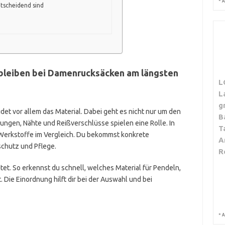
*
A
tscheidend sind
 bleiben bei Damenrucksäcken am längsten
L
L
g
det vor allem das Material. Dabei geht es nicht nur um den
B
ungen, Nähte und Reißverschlüsse spielen eine Rolle. In
T
 Werkstoffe im Vergleich. Du bekommst konkrete
A
schutz und Pflege.
R
tet. So erkennst du schnell, welches Material für Pendeln,
 Die Einordnung hilft dir bei der Auswahl und bei
*
A