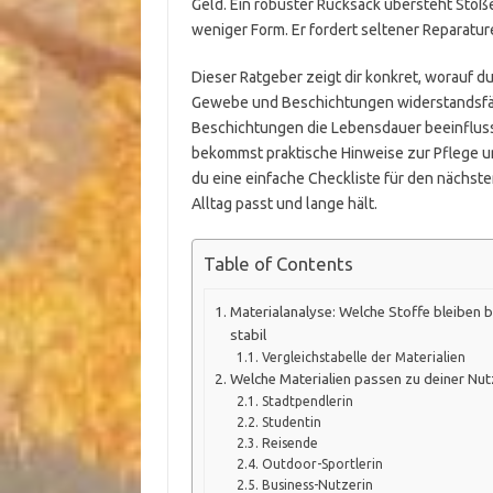
Geld. Ein robuster Rucksack übersteht Stöß
weniger Form. Er fordert seltener Reparatur
Dieser Ratgeber zeigt dir konkret, worauf du
Gewebe und Beschichtungen widerstandsfähi
Beschichtungen die Lebensdauer beeinflusse
bekommst praktische Hinweise zur Pflege un
du eine einfache Checkliste für den nächst
Alltag passt und lange hält.
Table of Contents
Materialanalyse: Welche Stoffe bleiben
stabil
Vergleichstabelle der Materialien
Welche Materialien passen zu deiner Nu
Stadtpendlerin
Studentin
Reisende
Outdoor-Sportlerin
Business-Nutzerin