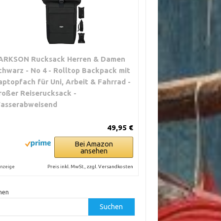
ARKSON Rucksack Herren & Damen
chwarz - No 4 - Rolltop Backpack mit
aptopfach für Uni, Arbeit & Fahrrad -
roßer Reiserucksack -
asserabweisend
49,95 €
Bei Amazon
ansehen
Preis inkl. MwSt., zzgl. Versandkosten
nzeige
hen
Suchen