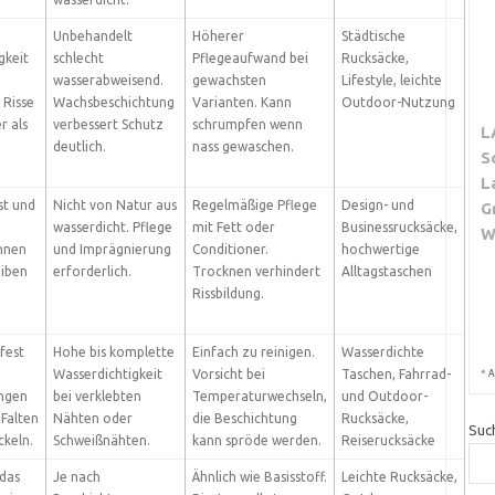
Unbehandelt
Höherer
Städtische
gkeit
schlecht
Pflegeaufwand bei
Rucksäcke,
wasserabweisend.
gewachsten
Lifestyle, leichte
 Risse
Wachsbeschichtung
Varianten. Kann
Outdoor-Nutzung
r als
verbessert Schutz
schrumpfen wenn
L
deutlich.
nass gewaschen.
S
L
st und
Nicht von Natur aus
Regelmäßige Pflege
Design- und
G
wasserdicht. Pflege
mit Fett oder
Businessrucksäcke,
W
nnen
und Imprägnierung
Conditioner.
hochwertige
eiben
erforderlich.
Trocknen verhindert
Alltagstaschen
Rissbildung.
fest
Hohe bis komplette
Einfach zu reinigen.
Wasserdichte
*
Wasserdichtigkeit
Vorsicht bei
Taschen, Fahrrad-
A
ngen
bei verklebten
Temperaturwechseln,
und Outdoor-
Falten
Nähten oder
die Beschichtung
Rucksäcke,
Suc
ckeln.
Schweißnähten.
kann spröde werden.
Reiserucksäcke
 das
Je nach
Ähnlich wie Basisstoff.
Leichte Rucksäcke,