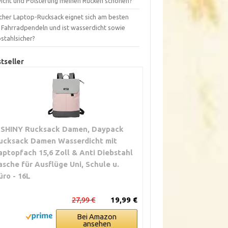
icht und Polsterung meinen Rücken schonen?
cher Laptop-Rucksack eignet sich am besten
s Fahrradpendeln und ist wasserdicht sowie
stahlsicher?
tseller
TSHINY Rucksack Damen, Daypack
ucksack Damen Wasserdicht mit
aptopfach 15,6 Zoll & Anti Diebstahl
asche für Ausflüge Uni, Schule u.
üro - 16L
27,99 €
19,99 €
Bei Amazon
ansehen