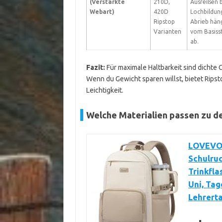
(Verstärkte
210D,
Ausreißen 
Webart)
420D
Lochbildun
Ripstop
Abrieb hän
Varianten
vom Basiss
ab.
Fazit:
Für maximale Haltbarkeit sind dichte 
Wenn du Gewicht sparen willst, bietet Rip
Leichtigkeit.
Welche Materialien passen zu d
LOVEVOO
Schulru
Trinkfl
Uni, Ta
Lehrert