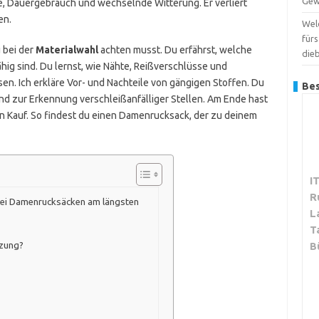
Gew
e, Dauergebrauch und wechselnde Witterung. Er verliert
en.
Wel
für
 bei der
Materialwahl
achten musst. Du erfährst, welche
dieb
g sind. Du lernst, wie Nähte, Reißverschlüsse und
n. Ich erkläre Vor- und Nachteile von gängigen Stoffen. Du
Bes
d zur Erkennung verschleißanfälliger Stellen. Am Ende hast
en Kauf. So findest du einen Damenrucksack, der zu deinem
I
R
 bei Damenrucksäcken am längsten
L
T
tzung?
B