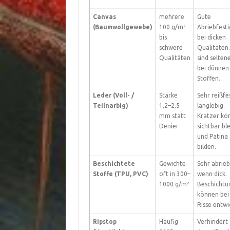
Canvas
mehrere
Gute
(Baumwollgewebe)
100 g/m²
Abriebfesti
bis
bei dicken
schwere
Qualitäten.
Qualitäten
sind seltene
bei dünnen
Stoffen.
Leder (Voll- /
Stärke
Sehr reißfe
Teilnarbig)
1,2–2,5
langlebig.
mm statt
Kratzer kö
Denier
sichtbar bl
und Patina
bilden.
Beschichtete
Gewichte
Sehr abrieb
Stoffe (TPU, PVC)
oft in 300–
wenn dick.
1000 g/m²
Beschichtu
können bei 
Risse entwi
Ripstop
Häufig
Verhindert