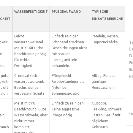
WASSERFESTIGKEIT
PFLEGEAUFWAND
TYPISCHE
GKEIT
EINSATZBEREICHE
Leicht
Einfach reinigen.
Pendeln, Reisen,
T
gkeit.
wasserabweisend.
Schonend trocknen.
Tagesrucksäcke
Meist zusätzliche
Beschichtungen nicht
L
te
Beschichtung nötig
mit starken
D
für echte
Lösungsmitteln
R
eit.
Dichtigkeit.
behandeln.
B
s gute
Grundsätzlich
Pflegeleicht.
Alltag, Pendeln,
F
gkeit.
wasserabweisend.
Farbbeständiger als
günstige
ät oft
Beschichtungen
Nylon bei
Reisetaschen
Nylon.
verbessern Schutz.
Sonnenexposition.
Meist mit PU-
Einfach zu reinigen.
Outdoor,
d
Beschichtung. Gute
Keine aggressive
Trekking, schwere
*
A
eit.
Wasserabwehr, aber
Pflege nötig.
Lasten, Beruf mit
nicht immer
täglichem
rauch.
komplett
Gebrauch
wasserdicht.