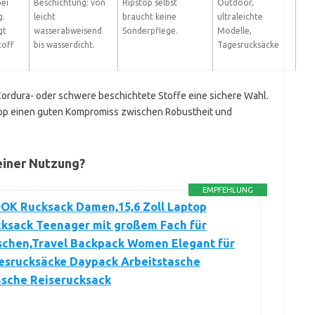
bei
Beschichtung: von
Ripstop selbst
Outdoor,
g.
leicht
braucht keine
ultraleichte
gt
wasserabweisend
Sonderpflege.
Modelle,
toff
bis wasserdicht.
Tagesrucksäcke
Cordura- oder schwere beschichtete Stoffe eine sichere Wahl.
stop einen guten Kompromiss zwischen Robustheit und
einer Nutzung?
EMPFEHLUNG
K Rucksack Damen,15,6 Zoll Laptop
cksack Teenager mit großem Fach für
aschen,Travel Backpack Women Elegant für
gesrucksäcke Daypack Arbeitstasche
asche Reiserucksack