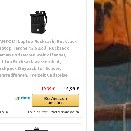
ANTOMI Laptop Rucksack, Rucksack
aptop Tasche 15,6 Zoll, Rucksack
amen und Herren weit öffenbar,
olltop Rucksack wasserdicht,
ackpack Daypack für Schule,
ahrradfahren, Freizeit und Reise
19,99 €
15,99 €
Bei Amazon
ansehen
Preis inkl. MwSt., zzgl. Versandkosten
nzeige