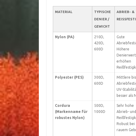
MATERIAL
TYPISCHE
ABRIEB- &
DENIER /
REISSFESTI
GEWICHT
Nylon (PA)
210D,
Gute
420D,
Abriebfesti
600D
Höhere
Denierwer
erhöhen
Reißfestigk
Polyester (PES)
300D,
Mittlere bi
600D
Abriebfesti
UV-Stabilit
besser als 
Cordura
500D,
Sehr hohe
(Markenname für
1000D
Abrieb- un
robustes Nylon)
Reißfestigk
Robust bei
rauem Geb