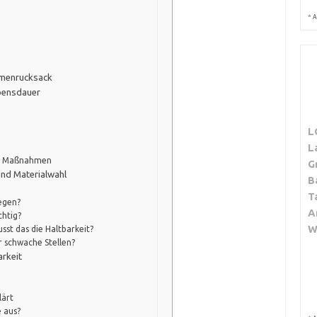
*
A
Damenrucksack
ebensdauer
L
L
de Maßnahmen
G
und Materialwahl
B
T
Regen?
A
chtig?
W
sst das die Haltbarkeit?
r schwache Stellen?
arkeit
lärt
 aus?