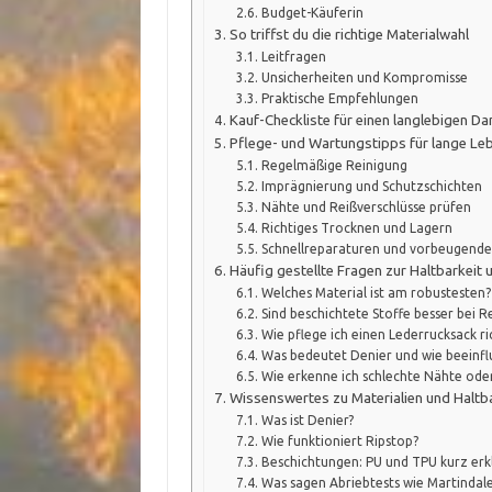
Budget-Käuferin
So triffst du die richtige Materialwahl
Leitfragen
Unsicherheiten und Kompromisse
Praktische Empfehlungen
Kauf-Checkliste für einen langlebigen 
Pflege- und Wartungstipps für lange L
Regelmäßige Reinigung
Imprägnierung und Schutzschichten
Nähte und Reißverschlüsse prüfen
Richtiges Trocknen und Lagern
Schnellreparaturen und vorbeugen
Häufig gestellte Fragen zur Haltbarkeit 
Welches Material ist am robustesten?
Sind beschichtete Stoffe besser bei 
Wie pflege ich einen Lederrucksack ri
Was bedeutet Denier und wie beeinflu
Wie erkenne ich schlechte Nähte ode
Wissenswertes zu Materialien und Haltb
Was ist Denier?
Wie funktioniert Ripstop?
Beschichtungen: PU und TPU kurz erk
Was sagen Abriebtests wie Martindale