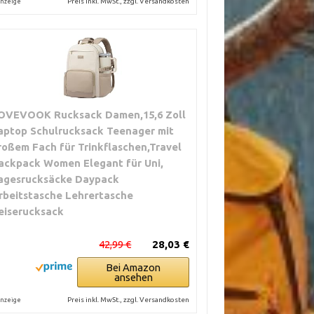
Preis inkl. MwSt., zzgl. Versandkosten
nzeige
OVEVOOK Rucksack Damen,15,6 Zoll
aptop Schulrucksack Teenager mit
roßem Fach für Trinkflaschen,Travel
ackpack Women Elegant für Uni,
agesrucksäcke Daypack
rbeitstasche Lehrertasche
eiserucksack
42,99 €
28,03 €
Bei Amazon
ansehen
Preis inkl. MwSt., zzgl. Versandkosten
nzeige