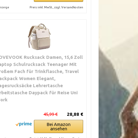
Preis inkl. MwSt., zzgl. Versandkosten
nzeige
OVEVOOK Rucksack Damen, 15,6 Zoll
aptop Schulrucksack Teenager Mit
roßem Fach für Trinkflasche, Travel
ackpack Women Elegant,
agesrucksäcke Lehrertasche
rbeitstasche Daypack für Reise Uni
ork
45,99 €
28,88 €
Bei Amazon
ansehen