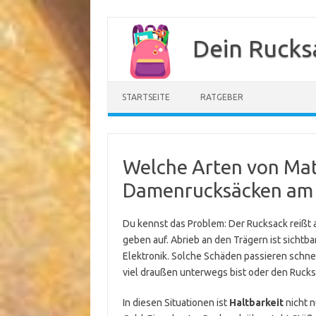
Zum
Inhalt
Dein Rucks
springen
STARTSEITE
RATGEBER
Welche Arten von Mate
Damenrucksäcken am b
Du kennst das Problem: Der Rucksack reißt 
geben auf. Abrieb an den Trägern ist sichtba
Elektronik. Solche Schäden passieren schnell
viel draußen unterwegs bist oder den Rucksa
In diesen Situationen ist
Haltbarkeit
nicht n