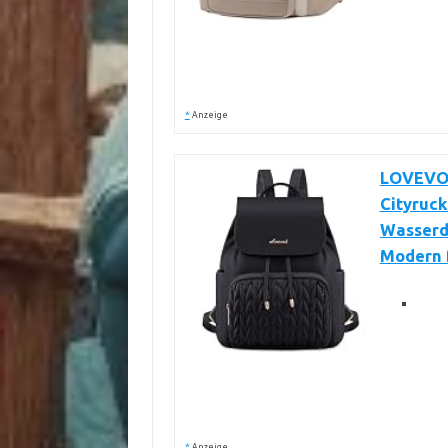
*
Anzeige
LOVEVOO
Cityruc
Wasserd
Modern f
*
Anzeige