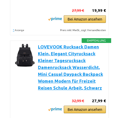
27,99 €
19,99 €
Bei Amazon ansehen
*
Preis inkl. MwSt., zzgl. Versandkosten
Anzeige
EMPFEHLUNG
LOVEVOOK Rucksack Damen
Klein, Elegant Cityrucksack
Kleiner Tagesrucksack
Damenrucksack Wasserdicht,
Mini Casual Daypack Backpack
Women Modern für Freizeit
Reisen Schule Arbeit, Schwarz
32,99 €
27,99 €
Bei Amazon ansehen