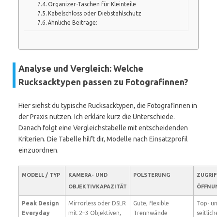
Organizer-Taschen für Kleinteile
Kabelschloss oder Diebstahlschutz
Ähnliche Beiträge:
Analyse und Vergleich: Welche
Rucksacktypen passen zu Fotografinnen?
Hier siehst du typische Rucksacktypen, die Fotografinnen in
der Praxis nutzen. Ich erkläre kurz die Unterschiede.
Danach folgt eine Vergleichstabelle mit entscheidenden
Kriterien. Die Tabelle hilft dir, Modelle nach Einsatzprofil
einzuordnen.
MODELL / TYP
KAMERA- UND
POLSTERUNG
ZUGRIF
OBJEKTIVKAPAZITÄT
ÖFFNU
Peak Design
Mirrorless oder DSLR
Gute, flexible
Top- u
Everyday
mit 2–3 Objektiven,
Trennwände
seitlich