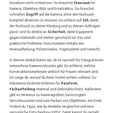
Einsätzen nicht schmerzen. Du brauchst
Stauraum
für
Kamera, Objektive, Blitz und Ersatzakkus. Du brauchst
schnellen
Zugriff
auf die Kamera, ohne den Rucksack
komplett absetzen zu müssen. Du achtest auf
Stil
, damit
der Rucksack zu deiner Kleidung und zu deinen Aufträgen
passt. Und du denkst an
Sicherheit
, damit Equipment
gegen Diebstahl und Wetter geschützt ist. Das sind
praktische Probleme. Dazu kommen Details wie
Innenaufteilung, Polsterstärke, Tragesystem und Gewicht.
In diesem Artikel klären wir, ob es speziell für Fotografinnen
entworfene Damenrucksäcke gibt. Du erfährst, welche
Konstruktionsmerkmale wirklich für Frauen relevant sind.
Ich zeige dir, worauf du beim Testen achten solltest. Du
bekommst konkrete Kriterien für
Passform
,
Fachaufteilung
, Material und Diebstahlschutz. Außerdem
gibt es Hinweise zu Kameragrößen, bevorzugten
Verschlussarten und zum Packen von Objektiven. Am Ende
findest du Tipps, wie du Modelle vergleichst und eine
persönliche Entscheidung triffst. Damit kannst du gezielt