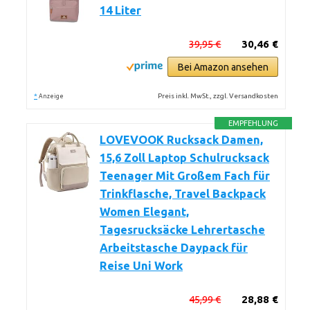
14 Liter
39,95 €
30,46 €
Bei Amazon ansehen
*
Preis inkl. MwSt., zzgl. Versandkosten
Anzeige
EMPFEHLUNG
LOVEVOOK Rucksack Damen,
15,6 Zoll Laptop Schulrucksack
Teenager Mit Großem Fach für
Trinkflasche, Travel Backpack
Women Elegant,
Tagesrucksäcke Lehrertasche
Arbeitstasche Daypack für
Reise Uni Work
45,99 €
28,88 €