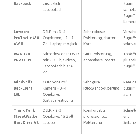
Backpack
zusätzlich
Zugriff,
Laptopfach
schnell
Zugriff
Kamer
Lowepro
DSLR mit 3–4
Sehr robuste
Versch
ProTactic 450
Objektiven, 15–17
Polsterung, starrer
Zugriff
AW II
Zoll Laptop möglich
Korb
sehr va
WANDRD
Mirrorless oder DSLR
Gute Polsterung,
Topöff
PRVKE 31
mit 2–3 Objektiven,
anpassbare Inserts
plus sei
Laptopfach bis 16
Zugriff
Zoll
MindShift
Outdoor-Profil,
Sehr gute
Rear-p
BackLight
Kamera + 3–4
Rückwandpolsterung
Zugriff,
26L
Objektive,
sicher
Stativbefestigung
Think Tank
DSLR + 2–3
Komfortable,
Schnell
StreetWalker
Objektive, 15 Zoll
professionelle
und
HardDrive V2
Laptop
Polsterung
Seitene