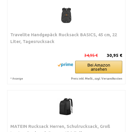
Travelite Handgepäck Rucksack BASICS, 45 cm, 22
Liter, Tagesrucksack
34,95 €
30,95 €
Bei Amazon
ansehen
*
Preis inkl. MwSt., zzgl. Versandkosten
Anzeige
MATEIN Rucksack Herren, Schulrucksack, Groß