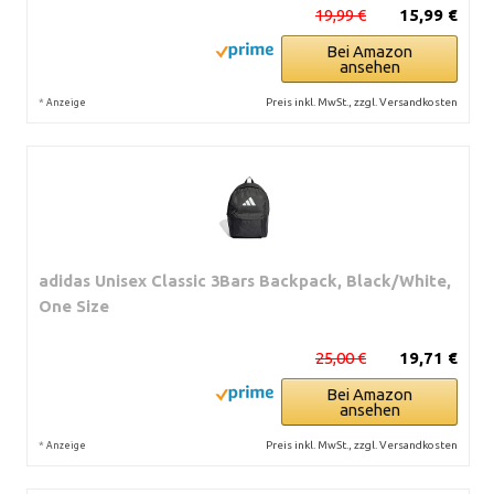
19,99 €
15,99 €
Bei Amazon
ansehen
*
Preis inkl. MwSt., zzgl. Versandkosten
Anzeige
adidas Unisex Classic 3Bars Backpack, Black/White,
One Size
25,00 €
19,71 €
Bei Amazon
ansehen
*
Preis inkl. MwSt., zzgl. Versandkosten
Anzeige