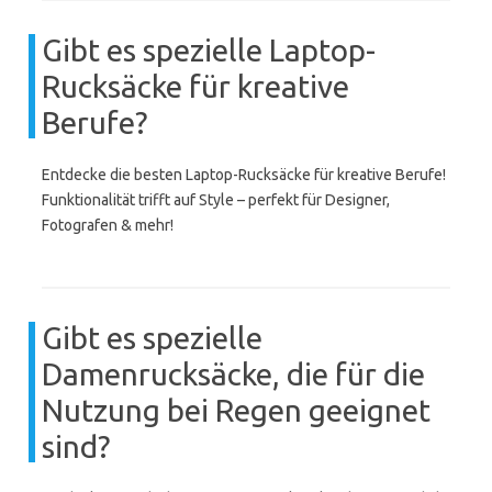
Gibt es spezielle Laptop-
Rucksäcke für kreative
Berufe?
Entdecke die besten Laptop-Rucksäcke für kreative Berufe!
Funktionalität trifft auf Style – perfekt für Designer,
Fotografen & mehr!
Gibt es spezielle
Damenrucksäcke, die für die
Nutzung bei Regen geeignet
sind?