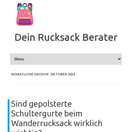
Zum
Inhalt
springen
Dein Rucksack Berater
MONATLICHE ARCHIVE:
OKTOBER 2024
Sind gepolsterte
Schultergurte beim
Wanderrucksack wirklich