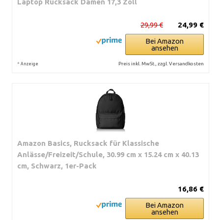
Laptop Rucksack Damen 17,3 Zoll
29,99 €
24,99 €
Bei Amazon
ansehen
*
Preis inkl. MwSt., zzgl. Versandkosten
Anzeige
Amazon Basics, Rucksack für Klassische
Anlässe/Freizeit/Schule, 30.99 cm x 15.24 cm x 40.13
cm, Schwarz, 1er-Pack
16,86 €
Bei Amazon
ansehen