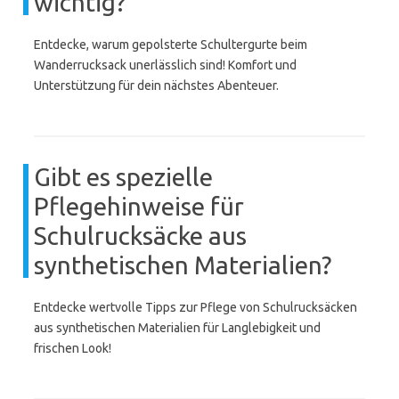
wichtig?
Entdecke, warum gepolsterte Schultergurte beim
Wanderrucksack unerlässlich sind! Komfort und
Unterstützung für dein nächstes Abenteuer.
Gibt es spezielle
Pflegehinweise für
Schulrucksäcke aus
synthetischen Materialien?
Entdecke wertvolle Tipps zur Pflege von Schulrucksäcken
aus synthetischen Materialien für Langlebigkeit und
frischen Look!