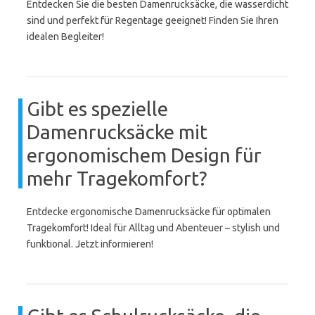
Entdecken Sie die besten Damenrucksäcke, die wasserdicht
sind und perfekt für Regentage geeignet! Finden Sie Ihren
idealen Begleiter!
Gibt es spezielle
Damenrucksäcke mit
ergonomischem Design für
mehr Tragekomfort?
Entdecke ergonomische Damenrucksäcke für optimalen
Tragekomfort! Ideal für Alltag und Abenteuer – stylish und
funktional. Jetzt informieren!