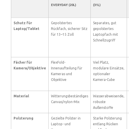
EVERYDAY (20L)
(31L)
Schutz für
Gepolstertes
Separates, gut
Laptop/Tablet
Rückfach, sicherer Sitz
gepolstertes
für 13–15 Zoll
Laptopfach mit
Schnellzugriff
Fächer für
FlexFold-
Viel Platz,
Kamera/Objektive
Innenaufteilung für
modulare Einsätze,
Kameras und
optionaler
Objektive
Kamera-Cube
Material
Witterungsbeständiges
Wasserabweisende,
Canvas/nylon-Mix
robuste
Außenstoffe
Polsterung
Gezielte Polster in
Starke Polsterung
Laptop- und
entlang Rücken