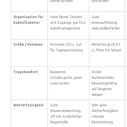
Kamerazonen
und Boden
Organisation für
Viele kleine Taschen
Gute
Kabel/Zubehör
und Zugänge, gut fürs
Innenaufteilung,
Kabelmanagement
viele Außenfächer
Größe / Volumen
Kompakt (20 L). Gut
Mittel bis groß (31
für Tagesausrüstung
L). Platz für Setups
Tragekomfort
Bequeme
Dicker
Schultergurte, guter
Rückenpolster,
Lasttransfer
belastungsfähig
auf längeren
Wegen
Wetterfestigkeit
Gute
Sehr gute
Wasserabweichung,
Wetterfestigkeit,
oft mit zusätzlicher
robuste
Regenhülle
Beschichtung