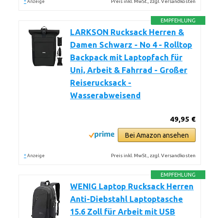
*
Preis inkl. MwSt., zzgl. Versandkosten
Anzeige
EMPFEHLUNG
LARKSON Rucksack Herren &
Damen Schwarz - No 4 - Rolltop
Backpack mit Laptopfach für
Uni, Arbeit & Fahrrad - Großer
Reiserucksack -
Wasserabweisend
49,95 €
Bei Amazon ansehen
*
Preis inkl. MwSt., zzgl. Versandkosten
Anzeige
EMPFEHLUNG
WENIG Laptop Rucksack Herren
Anti-Diebstahl Laptoptasche
15.6 Zoll für Arbeit mit USB