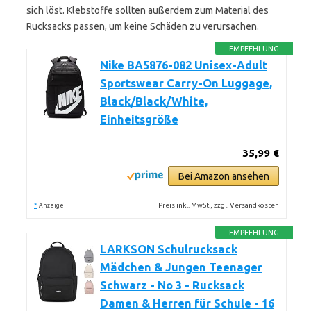
sich löst. Klebstoffe sollten außerdem zum Material des
Rucksacks passen, um keine Schäden zu verursachen.
EMPFEHLUNG
Nike BA5876-082 Unisex-Adult
Sportswear Carry-On Luggage,
Black/Black/White,
Einheitsgröße
35,99 €
Bei Amazon ansehen
*
Preis inkl. MwSt., zzgl. Versandkosten
Anzeige
EMPFEHLUNG
LARKSON Schulrucksack
Mädchen & Jungen Teenager
Schwarz - No 3 - Rucksack
Damen & Herren für Schule - 16