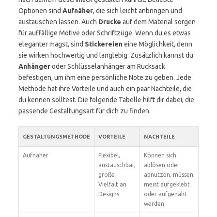
Optionen sind
Aufnäher
, die sich leicht anbringen und
austauschen lassen. Auch
Drucke
auf dem Material sorgen
für auffällige Motive oder Schriftzüge. Wenn du es etwas
eleganter magst, sind
Stickereien
eine Möglichkeit, denn
sie wirken hochwertig und langlebig. Zusätzlich kannst du
Anhänger
oder Schlüsselanhänger am Rucksack
befestigen, um ihm eine persönliche Note zu geben. Jede
Methode hat ihre Vorteile und auch ein paar Nachteile, die
du kennen solltest. Die folgende Tabelle hilft dir dabei, die
passende Gestaltungsart für dich zu finden.
GESTALTUNGSMETHODE
VORTEILE
NACHTEILE
Aufnäher
Flexibel,
Können sich
austauschbar,
ablösen oder
große
abnutzen, müssen
Vielfalt an
meist aufgeklebt
Designs
oder aufgenäht
werden