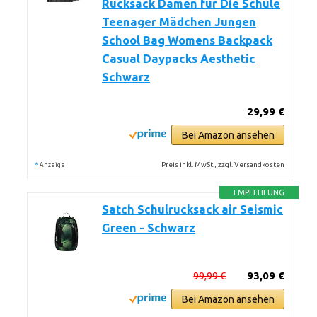
Rucksack Damen für Die Schule
Teenager Mädchen Jungen
School Bag Womens Backpack
Casual Daypacks Aesthetic
Schwarz
29,99 €
Bei Amazon ansehen
*
Preis inkl. MwSt., zzgl. Versandkosten
Anzeige
EMPFEHLUNG
Satch Schulrucksack air Seismic
Green - Schwarz
99,99 €
93,09 €
Bei Amazon ansehen