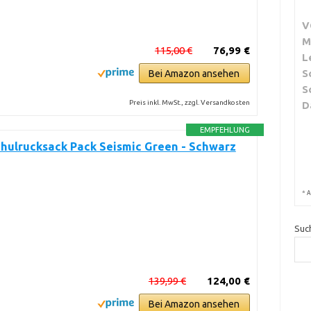
V
M
115,00 €
76,99 €
L
S
Bei Amazon ansehen
S
Preis inkl. MwSt., zzgl. Versandkosten
D
EMPFEHLUNG
hulrucksack Pack Seismic Green - Schwarz
*
A
Suc
139,99 €
124,00 €
Bei Amazon ansehen