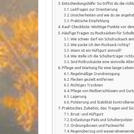
Entscheidungshilfe: So triffst du die rich
Leitfragen zur Orientierung
Unsicherheiten und wie du sie angehs
Praktische Empfehlung
Kauf-Checkliste: Wichtige Punkte vor de
Häufige Fragen zu Rucksäcken für Schul
Wie schwer darf ein Schulrucksack sei
Wie packe ich den Rucksack richtig?
Wann ist ein Hüftgurt sinnvoll?
Wie stelle ich die Schulterträger richti
Sind Rollrucksäcke eine sinnvolle Alte
Pflege und Wartung für eine lange Lebe
Regelmäßige Grundreinigung
Flecken gezielt entfernen
Richtiges Trocknen
Pflege von Reißverschlüssen und Gur
Lagerung
Polsterung und Stabilität kontrolliere
Praktisches Zubehör, das Tragen und Sic
Brust- und Hüftgurt
Entlastungs-Pads und Schulterpolster
Ordnungsboxen und Packwürfel
Regenüberzug und wasserabweisende