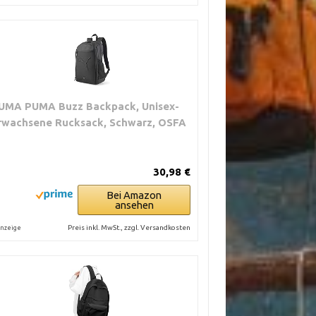
UMA PUMA Buzz Backpack, Unisex-
rwachsene Rucksack, Schwarz, OSFA
30,98 €
Bei Amazon
ansehen
Preis inkl. MwSt., zzgl. Versandkosten
nzeige