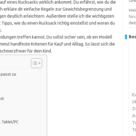
Gew
Kauf eines Rucksacks wirklich ankommt. Du erfährst, wie du die
h erkläre dir einfache Regeln zur Gewichtsbegrenzung und
Wel
gen deutlich erleichtern. Außerdem stelle ich die wichtigsten
für
pps, wie du einen Rucksack richtig einstellst und woran du
dieb
.
Bes
idungen treffen kannst. Du sollst sicher sein, ob ein Modell
st handfeste Kriterien für Kauf und Alltag. So lässt sich die
schmerzfreier für dein Kind.
 passt zu
E
sst
(
Z
A
. Tablet/PC
T
T