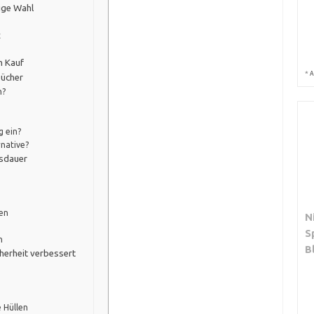
tige Wahl
t
m Kauf
*
A
bücher
n?
g ein?
rnative?
nsdauer
ten
N
S
n
B
herheit verbessert
 Hüllen