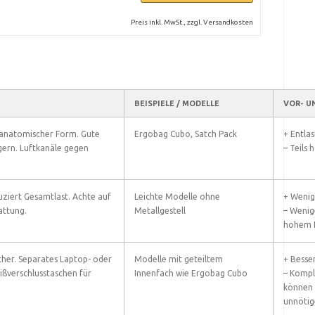
Preis inkl. MwSt., zzgl. Versandkosten
BEISPIELE / MODELLE
VOR- U
 anatomischer Form. Gute
Ergobag Cubo, Satch Pack
+ Entla
gern. Luftkanäle gegen
– Teils 
uziert Gesamtlast. Achte auf
Leichte Modelle ohne
+ Wenig
attung.
Metallgestell
– Wenige
hohem I
her. Separates Laptop- oder
Modelle mit geteiltem
+ Besse
ißverschlusstaschen für
Innenfach wie Ergobag Cubo
– Kompl
können 
unnötig