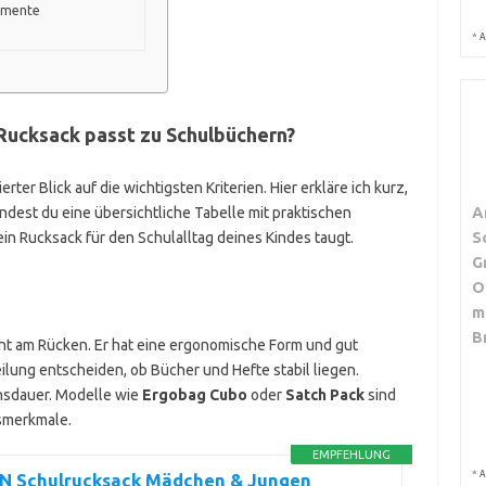
emente
*
A
Rucksack passt zu Schulbüchern?
erter Blick auf die wichtigsten Kriterien. Hier erkläre ich kurz,
A
dest du eine übersichtliche Tabelle mit praktischen
S
ein Rucksack für den Schulalltag deines Kindes taugt.
G
O
m
B
cht am Rücken. Er hat eine ergonomische Form und gut
lung entscheiden, ob Bücher und Hefte stabil liegen.
ensdauer. Modelle wie
Ergobag Cubo
oder
Satch Pack
sind
gsmerkmale.
EMPFEHLUNG
*
A
 Schulrucksack Mädchen & Jungen