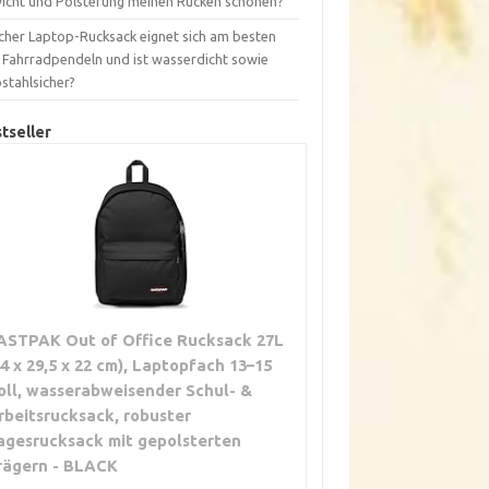
icht und Polsterung meinen Rücken schonen?
cher Laptop-Rucksack eignet sich am besten
s Fahrradpendeln und ist wasserdicht sowie
stahlsicher?
tseller
ASTPAK Out of Office Rucksack 27L
44 x 29,5 x 22 cm), Laptopfach 13–15
oll, wasserabweisender Schul- &
rbeitsrucksack, robuster
agesrucksack mit gepolsterten
rägern - BLACK