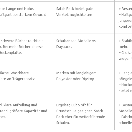
te in Länge und Höhe.
Satch Pack bietet gute
+ Besser
 Hüftgurt bei starkem Gewicht
Verstellmöglichkeiten
– Hüftgu
jüngere
komfort
4 schwere Bücher reicht ein
Schulranzen-Modelle vs.
+ Stabi
k. Bei mehr Büchern besser
Daypacks
mehr.
Rückenplatte.
– Größe
wiegen 
läche. Waschbare
Marken mit langlebigem
+ Langl
ähte an Trägeransatz.
Polyester oder Ripstop
pflegele
– Hochw
kostet 
d, klare Aufteilung und
Ergobag Cubo oft für
+ Besse
hrend: größere Kapazität und
Grundschule geeignet. Satch
Modelle 
her.
Pack eher für weiterführende
– Falsch
Schulen.
schnell