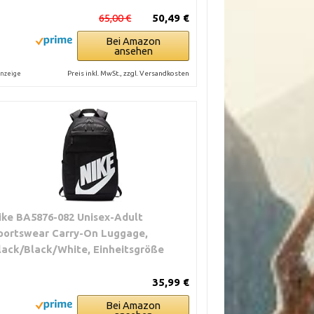
65,00 €
50,49 €
Bei Amazon
ansehen
Preis inkl. MwSt., zzgl. Versandkosten
nzeige
ike BA5876-082 Unisex-Adult
portswear Carry-On Luggage,
lack/Black/White, Einheitsgröße
35,99 €
Bei Amazon