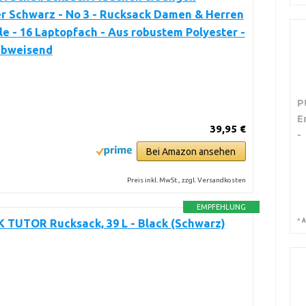
r Schwarz - No 3 - Rucksack Damen & Herren
le - 16 Laptopfach - Aus robustem Polyester -
bweisend
P
E
39,95 €
-
Bei Amazon ansehen
Preis inkl. MwSt., zzgl. Versandkosten
EMPFEHLUNG
*
A
 TUTOR Rucksack, 39 L - Black (Schwarz)