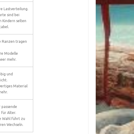
e Lastverteilung.
rte sind bei
n Kindern selten
abel.
le Ranzen tragen
re Modelle
leer mehr.
ebig und
icht.
ertiges Material
mehr.
r passende
für Alter.
e Wahl führt zu
eren Wechseln.