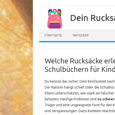
Zum
Inhalt
Dein Rucks
springen
STARTSEITE
RATGEBER
Welche Rucksäcke erl
Schulbüchern für Kind
Du kennst das sicher: Dein Kind kommt nac
Der Ranzen hängt schief. Oder die Schulbüch
Eltern unterschätzen, wie stark ein falsch
belasten. Häufige Probleme sind
zu schwere
Träger und eine ungeeignete Form für den K
und Verspannungen. Dazu kommen Wachstum