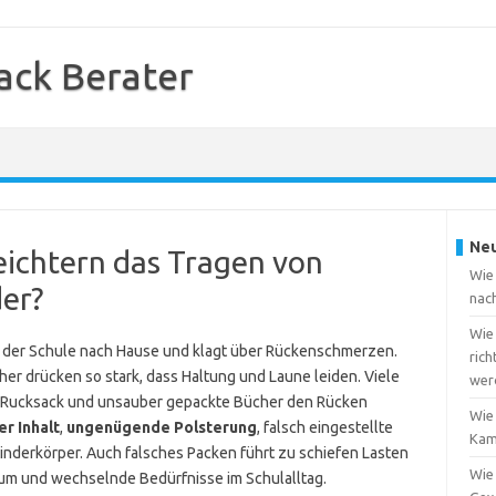
ack Berater
Neu
eichtern das Tragen von
Wie 
er?
nac
Wie
h der Schule nach Hause und klagt über Rückenschmerzen.
rich
er drücken so stark, dass Haltung und Laune leiden. Viele
wer
er Rucksack und unsauber gepackte Bücher den Rücken
Wie
r Inhalt
,
ungenügende Polsterung
, falsch eingestellte
Kam
inderkörper. Auch falsches Packen führt zu schiefen Lasten
Wie
 und wechselnde Bedürfnisse im Schulalltag.