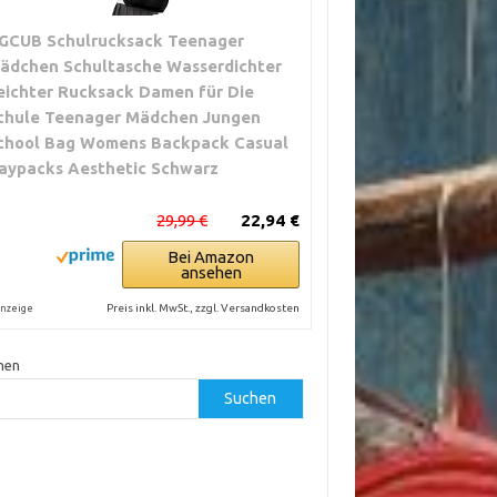
GCUB Schulrucksack Teenager
ädchen Schultasche Wasserdichter
eichter Rucksack Damen für Die
chule Teenager Mädchen Jungen
chool Bag Womens Backpack Casual
aypacks Aesthetic Schwarz
29,99 €
22,94 €
Bei Amazon
ansehen
Preis inkl. MwSt., zzgl. Versandkosten
nzeige
hen
Suchen