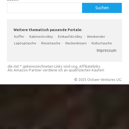
Suchen
Weitere thematisch passende Portale:
Koffer
·
Kabinentrolley
·
Einkaufstrolley
·
Weekender
·
Laptoptasche
·
Reisetasche
·
Nackenkissen
·
Kulturtasche
Impressum
die mit * gekennzeichneten Links sind sog. Affiliatelinks.
Als Amazon-Partner verdiene ich an qualifizierten Käufen!
© 2025 Ostsee-Ventures UG