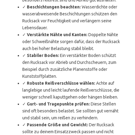
besonders reißfest sind und Abrieb gut aushalten.
✓
Beschichtungen beachten:
Wasserdichte oder
wasserabweisende Beschichtungen schützen den
Rucksack vor Feuchtigkeit und verlängern seine
Lebensdauer.
✓
Verstärkte Nähte und Kanten:
Doppelte Nähte
oder Schweißnähte sorgen dafür, dass der Rucksack
auch bei hoher Belastung stabil bleibt.
✓
Stabiler Boden:
Ein verstärkter Boden schützt
den Rucksack vor Abrieb und Durchscheuern, zum
Beispiel durch zusätzliche Planenstoffe oder
Kunststoffplatten.
✓
Robuste Reißverschlüsse wählen:
Achte auf
langlebige und leicht laufende Reißverschlüsse, die
weniger schnell kaputtgehen oder hängen bleiben.
✓
Gurt- und Tragepunkte prüfen:
Diese Stellen
sind oft besonders belastet. Sie sollten gut vernäht
und stabil sein, um reißen zu verhindern.
✓
Passende Größe und Gewicht:
Der Rucksack
sollte zu deinem Einsatzzweck passen und nicht