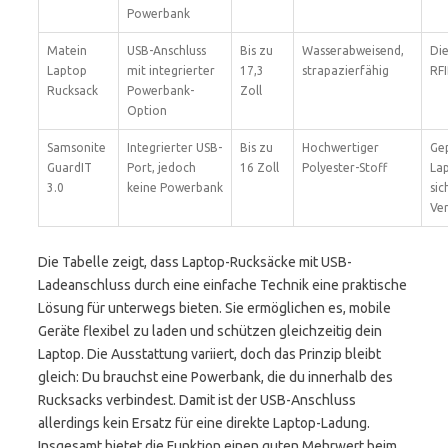
Powerbank
Matein
USB-Anschluss
Bis zu
Wasserabweisend,
Die
Laptop
mit integrierter
17,3
strapazierfähig
RF
Rucksack
Powerbank-
Zoll
Option
Samsonite
Integrierter USB-
Bis zu
Hochwertiger
Gep
GuardIT
Port, jedoch
16 Zoll
Polyester-Stoff
La
3.0
keine Powerbank
sic
Ver
Die Tabelle zeigt, dass Laptop-Rucksäcke mit USB-
Ladeanschluss durch eine einfache Technik eine praktische
Lösung für unterwegs bieten. Sie ermöglichen es, mobile
Geräte flexibel zu laden und schützen gleichzeitig dein
Laptop. Die Ausstattung variiert, doch das Prinzip bleibt
gleich: Du brauchst eine Powerbank, die du innerhalb des
Rucksacks verbindest. Damit ist der USB-Anschluss
allerdings kein Ersatz für eine direkte Laptop-Ladung.
Insgesamt bietet die Funktion einen guten Mehrwert beim