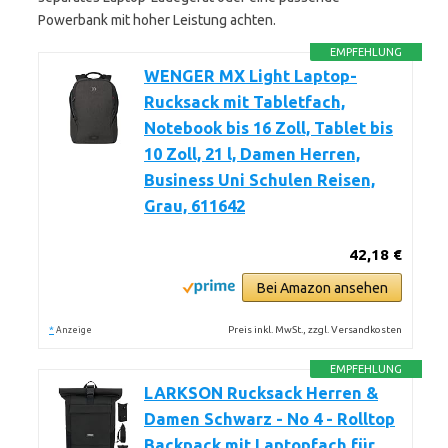
Powerbank mit hoher Leistung achten.
EMPFEHLUNG
WENGER MX Light Laptop-
Rucksack mit Tabletfach,
Notebook bis 16 Zoll, Tablet bis
10 Zoll, 21 l, Damen Herren,
Business Uni Schulen Reisen,
Grau, 611642
42,18 €
Bei Amazon ansehen
*
Preis inkl. MwSt., zzgl. Versandkosten
Anzeige
EMPFEHLUNG
LARKSON Rucksack Herren &
Damen Schwarz - No 4 - Rolltop
Backpack mit Laptopfach für