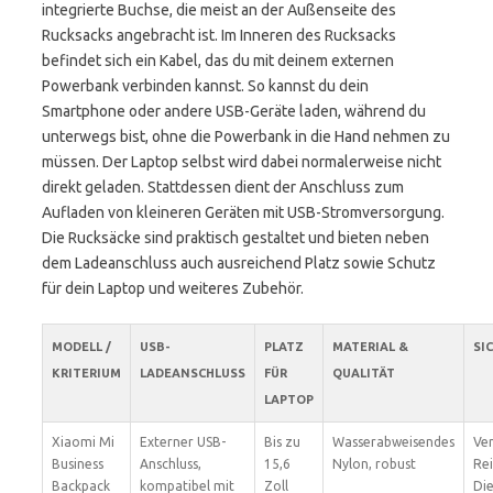
integrierte Buchse, die meist an der Außenseite des
Rucksacks angebracht ist. Im Inneren des Rucksacks
befindet sich ein Kabel, das du mit deinem externen
Powerbank verbinden kannst. So kannst du dein
Smartphone oder andere USB-Geräte laden, während du
unterwegs bist, ohne die Powerbank in die Hand nehmen zu
müssen. Der Laptop selbst wird dabei normalerweise nicht
direkt geladen. Stattdessen dient der Anschluss zum
Aufladen von kleineren Geräten mit USB-Stromversorgung.
Die Rucksäcke sind praktisch gestaltet und bieten neben
dem Ladeanschluss auch ausreichend Platz sowie Schutz
für dein Laptop und weiteres Zubehör.
MODELL /
USB-
PLATZ
MATERIAL &
SI
KRITERIUM
LADEANSCHLUSS
FÜR
QUALITÄT
LAPTOP
Xiaomi Mi
Externer USB-
Bis zu
Wasserabweisendes
Ver
Business
Anschluss,
15,6
Nylon, robust
Rei
Backpack
kompatibel mit
Zoll
Die