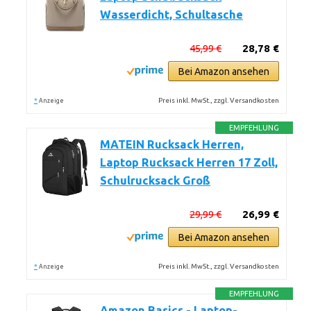
Wasserdicht, Schultasche
45,99 €
28,78 €
Bei Amazon ansehen
*
Preis inkl. MwSt., zzgl. Versandkosten
Anzeige
EMPFEHLUNG
MATEIN Rucksack Herren,
Laptop Rucksack Herren 17 Zoll,
Schulrucksack Groß
29,99 €
26,99 €
Bei Amazon ansehen
*
Preis inkl. MwSt., zzgl. Versandkosten
Anzeige
EMPFEHLUNG
Amazon Basics - Laptop-