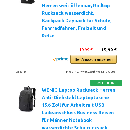
Herren weit öffenbar, Rolltop
Rucksack wasserdicht,
Backpack Daypack für Schule,
Fahrradfahren, Freizeit und
Reise
19,99 €
15,99 €
Bei Amazon ansehen
*
Preis inkl. MwSt., zzgl. Versandkosten
Anzeige
EMPFEHLUNG
WENIG Laptop Rucksack Herren
Anti-Diebstahl Laptoptasche
15.6 Zoll für Arbeit mit USB
Ladeanschluss Business Reisen
für Männer Notebook
wasserdichte Schulrucksack