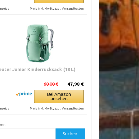
Preis inkl. MwSt., zzgl. Versandkosten
nzeige
euter Junior Kinderrucksack (18 L)
60,00 €
47,98 €
Bei Amazon
ansehen
Preis inkl. MwSt., zzgl. Versandkosten
nzeige
hen
Suchen