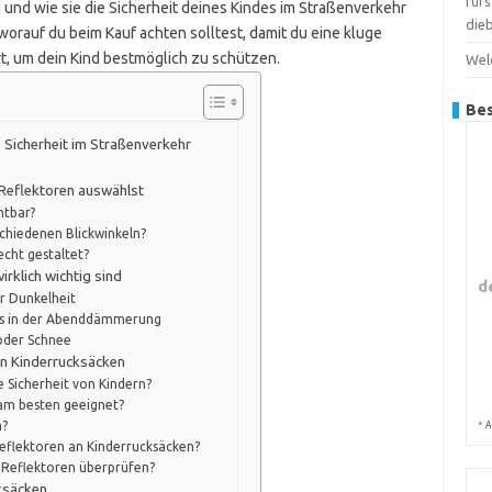
für
d und wie sie die Sicherheit deines Kindes im Straßenverkehr
dieb
orauf du beim Kauf achten solltest, damit du eine kluge
ert, um dein Kind bestmöglich zu schützen.
Wel
Bes
 Sicherheit im Straßenverkehr
 Reflektoren auswählst
htbar?
schiedenen Blickwinkeln?
cht gestaltet?
rklich wichtig sind
d
r Dunkelheit
gs in der Abenddämmerung
oder Schnee
an Kinderrucksäcken
 Sicherheit von Kindern?
 am besten geeignet?
n?
*
A
Reflektoren an Kinderrucksäcken?
r Reflektoren überprüfen?
ksäcken