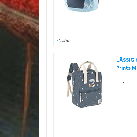
*
Anzeige
LÄSSIG 
Prints M