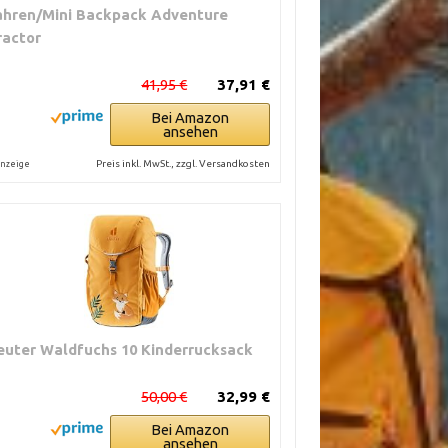
ahren/Mini Backpack Adventure
ractor
41,95 €
37,91 €
Bei Amazon
ansehen
Preis inkl. MwSt., zzgl. Versandkosten
nzeige
euter Waldfuchs 10 Kinderrucksack
50,00 €
32,99 €
Bei Amazon
ansehen