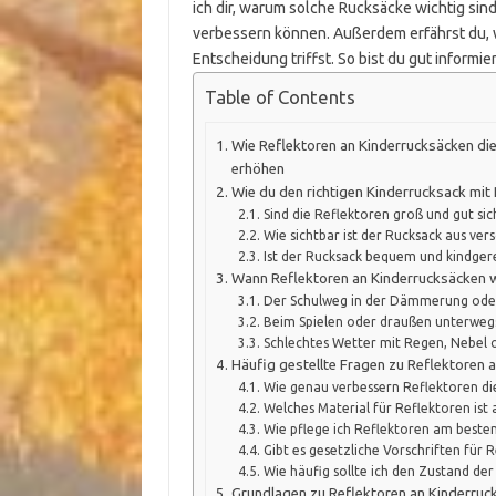
ich dir, warum solche Rucksäcke wichtig sin
verbessern können. Außerdem erfährst du, w
Entscheidung triffst. So bist du gut informi
Table of Contents
Wie Reflektoren an Kinderrucksäcken die
erhöhen
Wie du den richtigen Kinderrucksack mit
Sind die Reflektoren groß und gut sic
Wie sichtbar ist der Rucksack aus ver
Ist der Rucksack bequem und kindgere
Wann Reflektoren an Kinderrucksäcken wi
Der Schulweg in der Dämmerung ode
Beim Spielen oder draußen unterwe
Schlechtes Wetter mit Regen, Nebel 
Häufig gestellte Fragen zu Reflektoren 
Wie genau verbessern Reflektoren die
Welches Material für Reflektoren ist
Wie pflege ich Reflektoren am beste
Gibt es gesetzliche Vorschriften für 
Wie häufig sollte ich den Zustand de
Grundlagen zu Reflektoren an Kinderruc