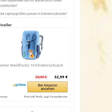
s Fahrradpendeln und ist wasserdicht sowie
stahlsicher?
che Laptopgrößen passen in Damenrucksäcke?
tseller
euter Waldfuchs 10 Kinderrucksack
50,00 €
32,99 €
Bei Amazon
ansehen
Preis inkl. MwSt., zzgl. Versandkosten
nzeige