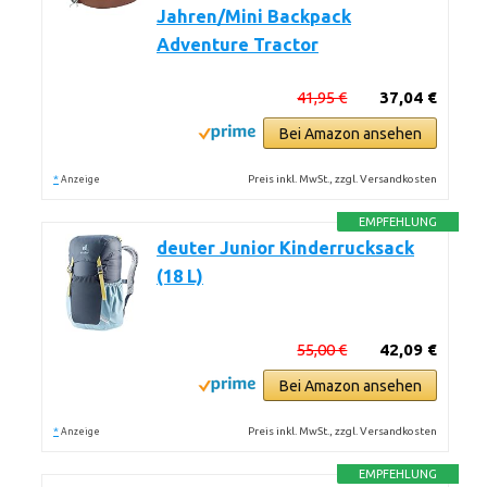
Jahren/Mini Backpack
Adventure Tractor
41,95 €
37,04 €
Bei Amazon ansehen
*
Preis inkl. MwSt., zzgl. Versandkosten
Anzeige
EMPFEHLUNG
deuter Junior Kinderrucksack
(18 L)
55,00 €
42,09 €
Bei Amazon ansehen
*
Preis inkl. MwSt., zzgl. Versandkosten
Anzeige
EMPFEHLUNG