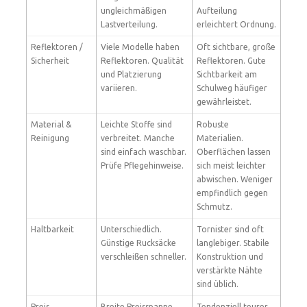
ungleichmäßigen
Aufteilung
Lastverteilung.
erleichtert Ordnung.
Reflektoren /
Viele Modelle haben
Oft sichtbare, große
Sicherheit
Reflektoren. Qualität
Reflektoren. Gute
und Platzierung
Sichtbarkeit am
variieren.
Schulweg häufiger
gewährleistet.
Material &
Leichte Stoffe sind
Robuste
Reinigung
verbreitet. Manche
Materialien.
sind einfach waschbar.
Oberflächen lassen
Prüfe Pflegehinweise.
sich meist leichter
abwischen. Weniger
empfindlich gegen
Schmutz.
Haltbarkeit
Unterschiedlich.
Tornister sind oft
Günstige Rucksäcke
langlebiger. Stabile
verschleißen schneller.
Konstruktion und
verstärkte Nähte
sind üblich.
Preis
Breite Preisspanne.
Tendenziell teurer